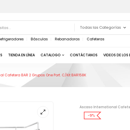
Todas las Categorías
efrigeradores
Básculas
Rebanadoras
Cafeteras
S
TIENDA EN LÍNEA
CATALOGO
CONTÁCTANOS
VIDEOS DE LOS
al Cafetera BAR 2 Grupos One Port. C/Kit BAR158K
Ascaso International Cafete
-9%