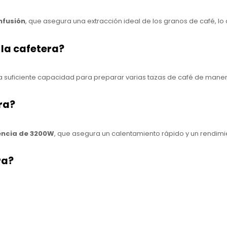
nfusión
, que asegura una extracción ideal de los granos de café, l
 la cafetera?
na suficiente capacidad para preparar varias tazas de café de maner
era?
encia de 3200W
, que asegura un calentamiento rápido y un rendimie
ra?