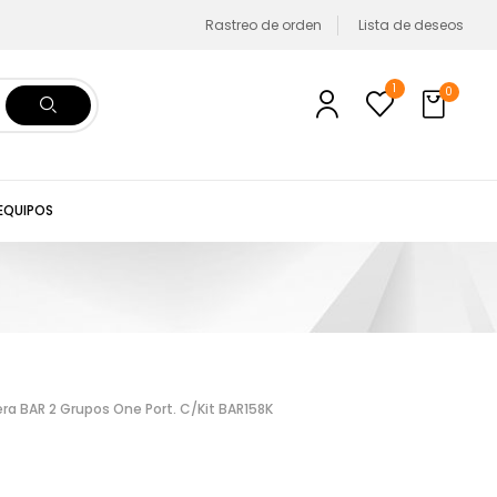
Rastreo de orden
Lista de deseos
1
0
 EQUIPOS
ra BAR 2 Grupos One Port. C/Kit BAR158K