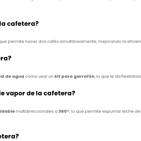
la cafetera?
o que permite hacer dos cafés simultáneamente, mejorando la efic
era?
ed de agua
como usar un
kit para garrafón
, lo que le da flexibil
de vapor de la cafetera?
xidable
multidireccionales a
360°
, lo que permite espumar leche de
fetera?