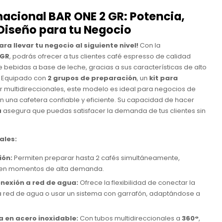
nacional BAR ONE 2 GR: Potencia,
 Diseño para tu Negocio
ra llevar tu negocio al siguiente nivel!
Con la
 GR
, podrás ofrecer a tus clientes café espresso de calidad
 bebidas a base de leche, gracias a sus características de alto
d. Equipado con
2 grupos de preparación
, un
kit para
r multidireccionales, este modelo es ideal para negocios de
n una cafetera confiable y eficiente. Su capacidad de hacer
a
asegura que puedas satisfacer la demanda de tus clientes sin
ales:
ión:
Permiten preparar hasta 2 cafés simultáneamente,
 en momentos de alta demanda.
onexión a red de agua:
Ofrece la flexibilidad de conectar la
a red de agua o usar un sistema con garrafón, adaptándose a
 en acero inoxidable:
Con tubos multidireccionales a
360°
,