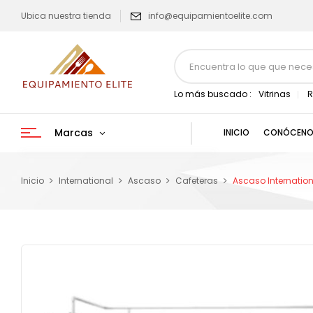
Ubica nuestra tienda
info@equipamientoelite.com
Lo más buscado :
Vitrinas
R
Marcas
INICIO
CONÓCENO
Inicio
International
Ascaso
Cafeteras
Ascaso Internation