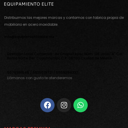
Distribuimos las mejores marcas y contamos con fabrica propia de
mobiliario en acero inoxidable.
info@equipamientoelite.mx
Direcciòn Local Comercial : Av Chapultepec Nùm. 136 Local "A" Col.
Roma Norte Del. Cuauhtemoc C.P. 06700 Ciudad de Mèxico
5575991546 / 5535519721 / 5559294337
Llámanos con gusto te atenderemos