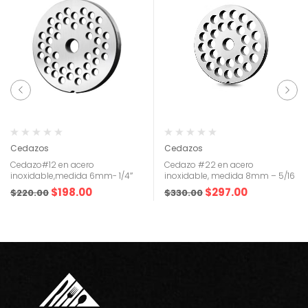
Cedazos
Cedazos
Cedazo#12 en acero
Cedazo #22 en acero
inoxidable,medida 6mm- 1/4″
inoxidable, medida 8mm – 5/16
$
198.00
$
297.00
$
220.00
$
330.00