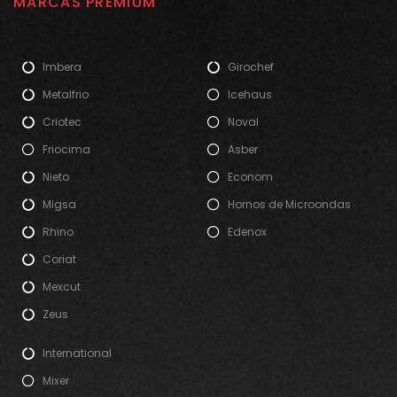
MARCAS PREMIUM
Imbera
Girochef
Metalfrio
Icehaus
Criotec
Noval
Friocima
Asber
Nieto
Econom
Migsa
Hornos de Microondas
Rhino
Edenox
Coriat
Mexcut
Zeus
International
Mixer