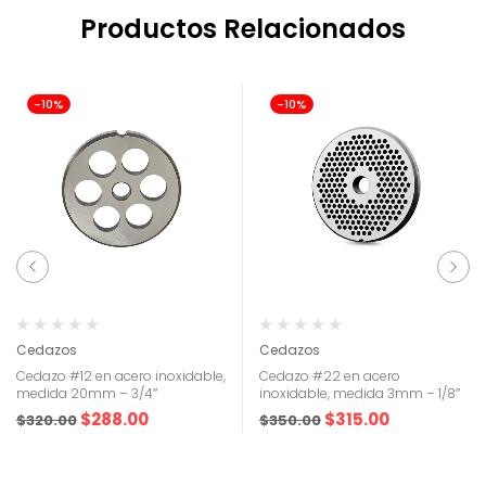
Productos Relacionados
-10%
-10%
Cedazos
Cedazos
Cedazo #12 en acero inoxidable,
Cedazo #22 en acero
medida 20mm – 3/4″
inoxidable, medida 3mm – 1/8″
$
288.00
$
315.00
$
320.00
$
350.00