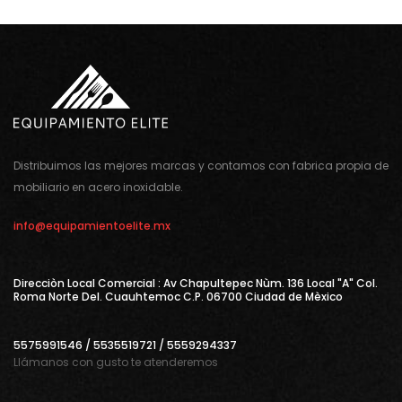
Distribuimos las mejores marcas y contamos con fabrica propia de
mobiliario en acero inoxidable.
info@equipamientoelite.mx
Direcciòn Local Comercial : Av Chapultepec Nùm. 136 Local "A" Col.
Roma Norte Del. Cuauhtemoc C.P. 06700 Ciudad de Mèxico
5575991546 / 5535519721 / 5559294337
Llámanos con gusto te atenderemos