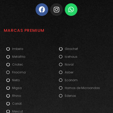
MARCAS PREMIUM
Imbera
Girochef
Metalfrio
Icehaus
Criotec
Noval
Friocima
Asber
Nieto
Econom
Migsa
Hornos de Microondas
Rhino
Edenox
Coriat
Mexcut