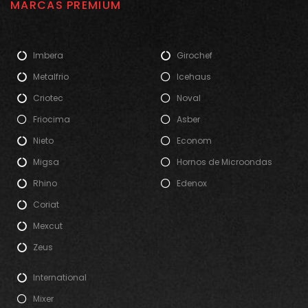
MARCAS PREMIUM
Imbera
Girochef
Metalfrio
Icehaus
Criotec
Noval
Friocima
Asber
Nieto
Econom
Migsa
Hornos de Microondas
Rhino
Edenox
Coriat
Mexcut
Zeus
International
Mixer