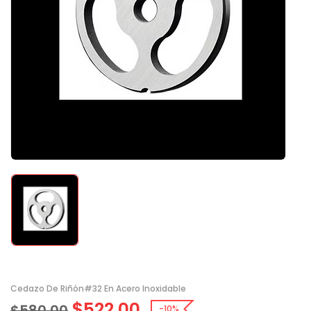
Cedazo De Riñón#32 En Acero Inoxidable
$
522.00
$
580.00
-10%