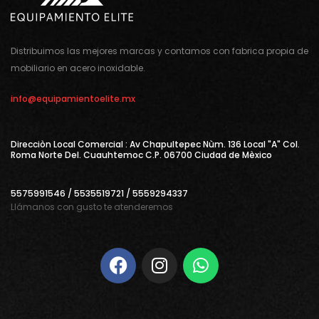
Distribuimos las mejores marcas y contamos con fabrica propia de
mobiliario en acero inoxidable.
info@equipamientoelite.mx
Direcciòn Local Comercial : Av Chapultepec Nùm. 136 Local "A" Col.
Roma Norte Del. Cuauhtemoc C.P. 06700 Ciudad de Mèxico
5575991546 / 5535519721 / 5559294337
Llámanos con gusto te atenderemos