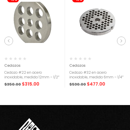
Cedazos
Cedazos
Cedazo #22 en acero
Cedazo #32 en acero
inoxidable, medida 12mm – 1/2″
inoxidable, medida 6mm – 1/4″
$
315.00
$
477.00
$
350.00
$
530.00