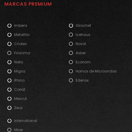
MARCAS PREMIUM
Imbera
Girochef
Metalfrio
Icehaus
Criotec
Noval
Friocima
Asber
Nieto
Econom
Migsa
Hornos de Microondas
Rhino
Edenox
Coriat
Mexcut
Zeus
International
Mixer