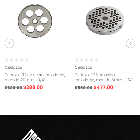
Cedazos
Cedazos
Cedazo #12 en acero inoxidable,
Cedazo #32 en acero
medida 20mm – 3/4″
inoxidable, medida 6mm – 1/4″
$
288.00
$
477.00
$
320.00
$
530.00