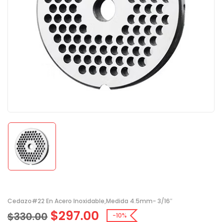
Cedazo#22 En Acero Inoxidable,medida 4.5mm- 3/16″
$
297.00
$
330.00
-10%