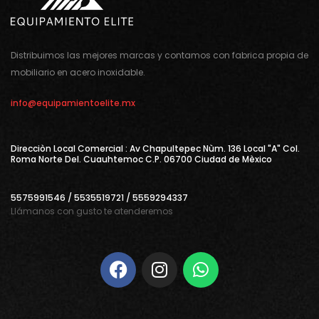
Distribuimos las mejores marcas y contamos con fabrica propia de
mobiliario en acero inoxidable.
info@equipamientoelite.mx
Direcciòn Local Comercial : Av Chapultepec Nùm. 136 Local "A" Col.
Roma Norte Del. Cuauhtemoc C.P. 06700 Ciudad de Mèxico
5575991546 / 5535519721 / 5559294337
Llámanos con gusto te atenderemos