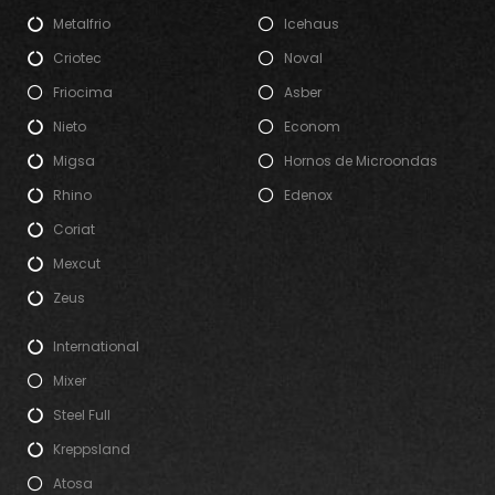
Metalfrio
Icehaus
Criotec
Noval
Friocima
Asber
Nieto
Econom
Migsa
Hornos de Microondas
Rhino
Edenox
Coriat
Mexcut
Zeus
International
Mixer
Steel Full
Kreppsland
Atosa