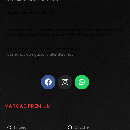
mobiliario en acero inoxidable.
info@equipamientoelite.mx
Direcciòn Local Comercial : Av Chapultepec Nùm. 136 Local "A" Col.
Roma Norte Del. Cuauhtemoc C.P. 06700 Ciudad de Mèxico
5575991546 / 5535519721 / 5559294337
Llámanos con gusto te atenderemos
MARCAS PREMIUM
Imbera
Girochef