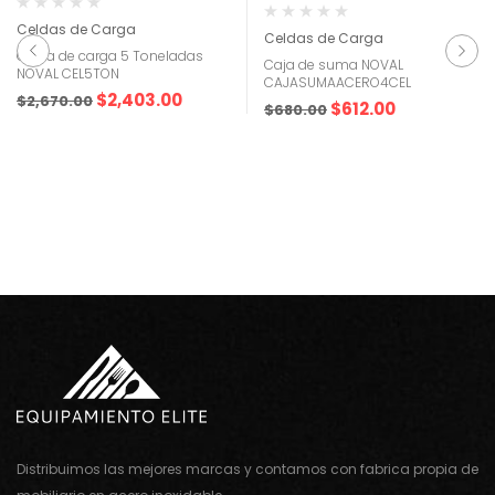
Celdas de Carga
Celdas de Carga
Celda de carga 5 Toneladas
Caja de suma NOVAL
NOVAL CEL5TON
CAJASUMAACERO4CEL
$
2,403.00
$
2,670.00
$
612.00
$
680.00
Distribuimos las mejores marcas y contamos con fabrica propia de