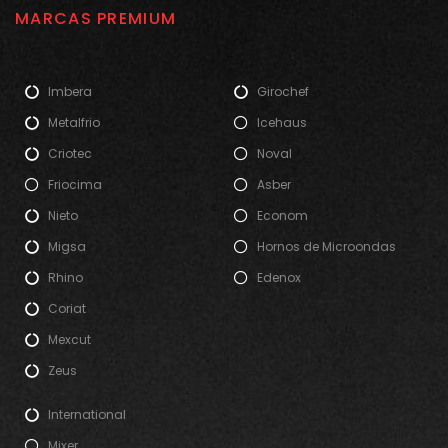
MARCAS PREMIUM
Imbera
Girochef
Metalfrio
Icehaus
Criotec
Noval
Friocima
Asber
Nieto
Econom
Migsa
Hornos de Microondas
Rhino
Edenox
Coriat
Mexcut
Zeus
International
Mixer