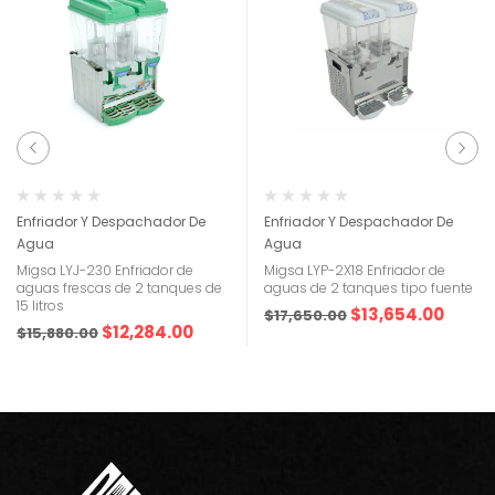
Enfriador Y Despachador De
Enfriador Y Despachador De
Agua
Agua
Migsa LYJ-230 Enfriador de
Migsa LYP-2X18 Enfriador de
aguas frescas de 2 tanques de
aguas de 2 tanques tipo fuente
15 litros
$
13,654.00
$
17,650.00
$
12,284.00
$
15,880.00