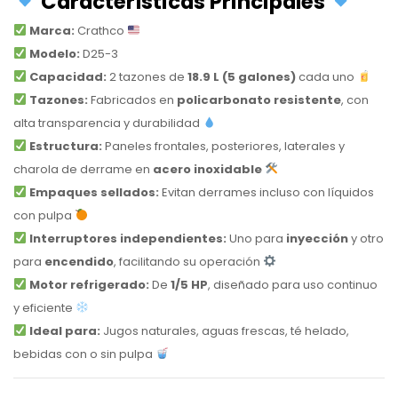
Características Principales
Marca:
Crathco
Modelo:
D25-3
Capacidad:
2 tazones de
18.9 L (5 galones)
cada uno
Tazones:
Fabricados en
policarbonato resistente
, con
alta transparencia y durabilidad
Estructura:
Paneles frontales, posteriores, laterales y
charola de derrame en
acero inoxidable
Empaques sellados:
Evitan derrames incluso con líquidos
con pulpa
Interruptores independientes:
Uno para
inyección
y otro
para
encendido
, facilitando su operación
Motor refrigerado:
De
1/5 HP
, diseñado para uso continuo
y eficiente
Ideal para:
Jugos naturales, aguas frescas, té helado,
bebidas con o sin pulpa