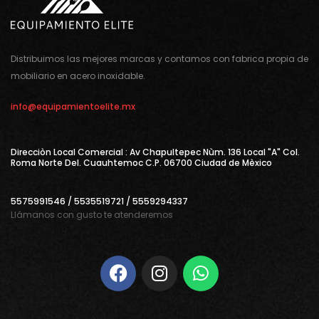
Distribuimos las mejores marcas y contamos con fabrica propia de
mobiliario en acero inoxidable.
info@equipamientoelite.mx
Direcciòn Local Comercial : Av Chapultepec Nùm. 136 Local "A" Col.
Roma Norte Del. Cuauhtemoc C.P. 06700 Ciudad de Mèxico
5575991546 / 5535519721 / 5559294337
Llámanos con gusto te atenderemos