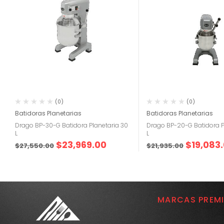
(0)
(0)
Batidoras Planetarias
Batidoras Planetarias
Drago BP-30-G Batidora Planetaria 30
Drago BP-20-G Batidora P
L
L
$
23,969.00
$
19,083
$
27,550.00
$
21,935.00
MARCAS PREM