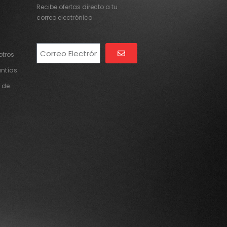
Recibe ofertas directo a tu
correo electrónico
tros
Alternative:
antías
 de