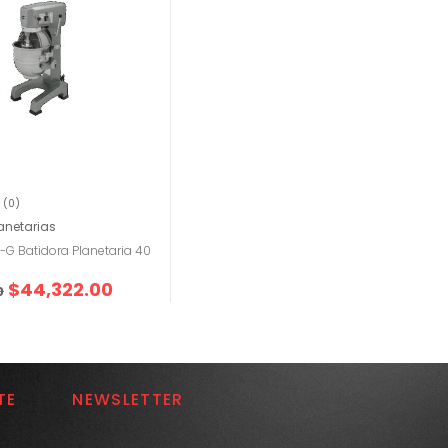
(0)
anetarias
G Batidora Planetaria 40
$
44,322.00
0
TE
NEWSLETTER