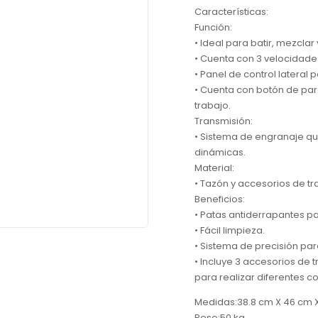
Características:
Función:
• Ideal para batir, mezcla
• Cuenta con 3 velocidad
• Panel de control lateral p
• Cuenta con botón de paro
trabajo.
Transmisión:
• Sistema de engranaje qu
dinámicas.
Material:
• Tazón y accesorios de tr
Beneficios:
• Patas antiderrapantes p
• Fácil limpieza.
• Sistema de precisión par
• Incluye 3 accesorios de 
para realizar diferentes 
Medidas:38.8 cm X 46 cm X 
Peso:50 kg