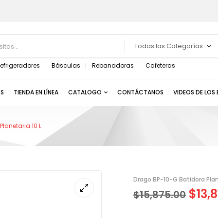
Todas las Categorías
efrigeradores
Básculas
Rebanadoras
Cafeteras
S
TIENDA EN LÍNEA
CATALOGO
CONTÁCTANOS
VIDEOS DE LOS
lanetaria 10 L
Drago BP-10-G Batidora Plane
$
13,8
$
15,875.00