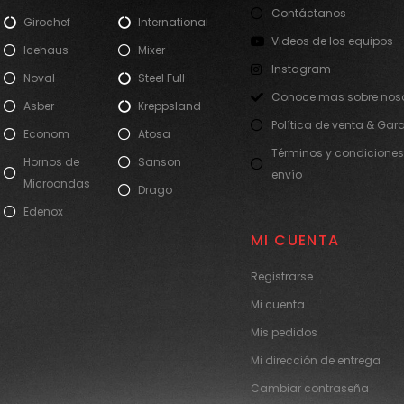
Contáctanos
Girochef
International
Videos de los equipos
Icehaus
Mixer
Instagram
Noval
Steel Full
Conoce mas sobre noso
Asber
Kreppsland
Política de venta & Gar
Econom
Atosa
Términos y condiciones
Hornos de
Sanson
envío
Microondas
Drago
Edenox
MI CUENTA
Registrarse
Mi cuenta
Mis pedidos
Mi dirección de entrega
Cambiar contraseña