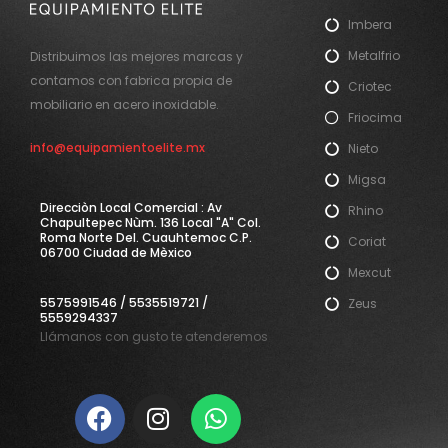
Imbera
Metalfrio
Distribuimos las mejores marcas y
contamos con fabrica propia de
Criotec
mobiliario en acero inoxidable.
Friocima
info@equipamientoelite.mx
Nieto
Migsa
Direcciòn Local Comercial : Av
Rhino
Chapultepec Nùm. 136 Local "A" Col.
Roma Norte Del. Cuauhtemoc C.P.
Coriat
06700 Ciudad de Mèxico
Mexcut
5575991546 / 5535519721 /
Zeus
5559294337
Llámanos con gusto te atenderemos