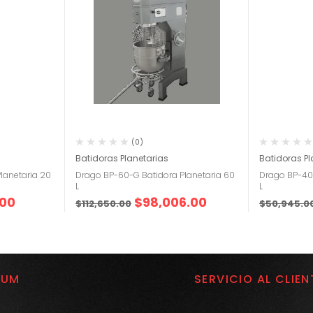
(0)
Batidoras Planetarias
Batidoras Pl
lanetaria 20
Drago BP-60-G Batidora Planetaria 60
Drago BP-40-
L
L
.00
$
98,006.00
$
112,650.00
$
50,945.0
IUM
SERVICIO AL CLIEN