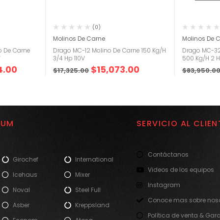
(0)
Molinos De Carne
Molinos De 
o De Carne
Drago MC-12 Molino De Carne 150 Kg/H
Drago MC-32
V
3/4 Hp 110V
500 Kg/H 2 
4.00
$
15,073.00
$
17,325.00
$
83,950.0
IUM
SERVICIO AL CLIEN
Contáctanos
Girochef
International
Videos de los equipos
Icehaus
Mixer
Instagram
Noval
Steel Full
Conoce mas sobre noso
Asber
Kreppsland
Política de venta & Gar