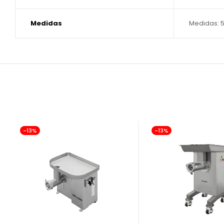
Medidas
Medidas: 57
-13%
-13%