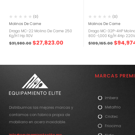
(0)
(0)
Molinos De Carne
Molinos De Carne
Drago MC-22 Molino De Carne 250
Drago MC-32P-4HP Molin
Kg/H 1 Hp 110V
800 -1,000 Kg/H 4Hp 220
$
27,823.00
$
94,97
$
31,980.00
$
109,165.00
MARCAS PREM
Imbera
Metalfrio
Distribuimos las mejores marcas y
contamos con fabrica propia de
Criotec
mobiliario en acero inoxidable.
Friocima
info@equipamientoelite.mx