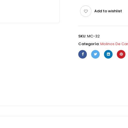
Add to wishlist
SKU:
MC-32
Categoría:
Molinos De Ca
)