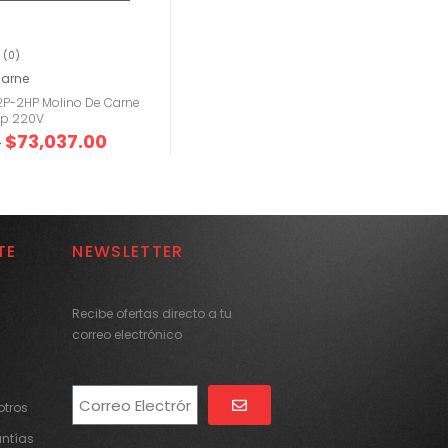
(0)
Carne
P-2HP Molino De Carne
Hp 220V
$
73,037.00
0
TE
NEWSLETTER
Recibe ofertas directo a tu
correo electrónico
tros
Alternative:
antías