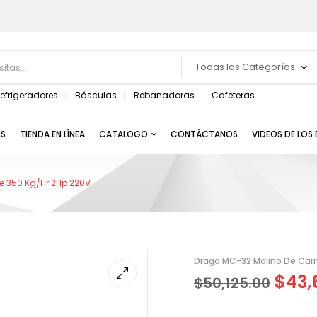
Todas las Categorías
efrigeradores
Básculas
Rebanadoras
Cafeteras
S
TIENDA EN LÍNEA
CATALOGO
CONTÁCTANOS
VIDEOS DE LOS
e 350 Kg/Hr 2Hp 220V
Drago MC-32 Molino De Carn
$
43,
$
50,125.00