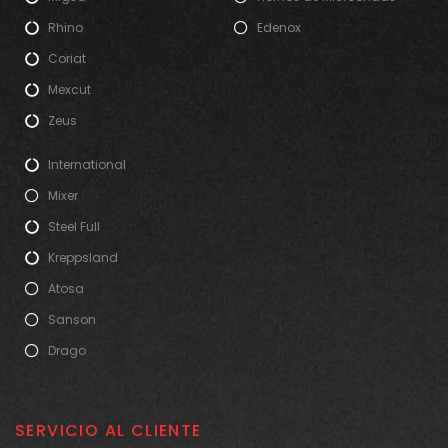
Rhino
Edenox
Coriat
Mexcut
Zeus
International
Mixer
Steel Full
Kreppsland
Atosa
Sanson
Drago
SERVICIO AL CLIENTE