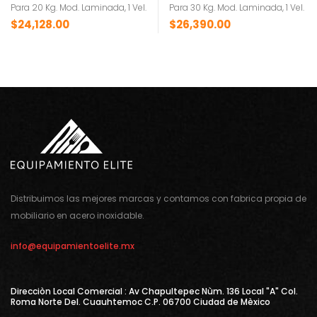
Para 20 Kg. Mod. Laminada, 1 Vel.
Para 30 Kg. Mod. Laminada, 1 Vel.
$
24,128.00
$
26,390.00
Distribuimos las mejores marcas y contamos con fabrica propia de
mobiliario en acero inoxidable.
info@equipamientoelite.mx
Direcciòn Local Comercial : Av Chapultepec Nùm. 136 Local "A" Col.
Roma Norte Del. Cuauhtemoc C.P. 06700 Ciudad de Mèxico