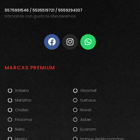
5575991546 / 5535519721 / 5559294337
Llámanos con gusto te atenderemos
MARCAS PREMIUM
Imbera
Girochef
Metalfrio
Icehaus
Criotec
Noval
Friocima
Asber
Nieto
Econom
Migsa
Hornos de Microondas