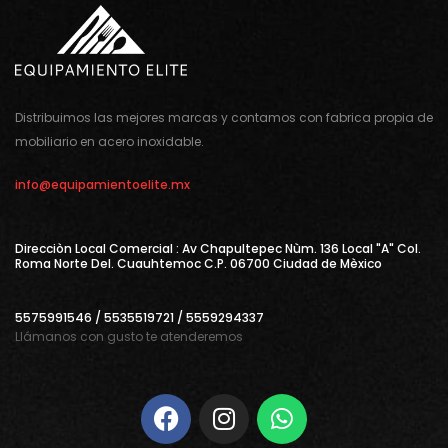
Distribuimos las mejores marcas y contamos con fabrica propia de
mobiliario en acero inoxidable.
info@equipamientoelite.mx
Direcciòn Local Comercial : Av Chapultepec Nùm. 136 Local "A" Col.
Roma Norte Del. Cuauhtemoc C.P. 06700 Ciudad de Mèxico
5575991546 / 5535519721 / 5559294337
Llámanos con gusto te atenderemos