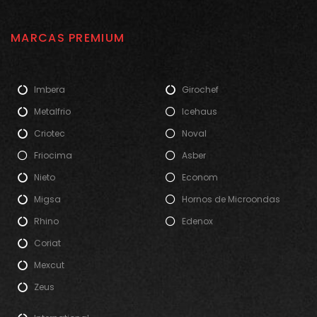
MARCAS PREMIUM
Imbera
Girochef
Metalfrio
Icehaus
Criotec
Noval
Friocima
Asber
Nieto
Econom
Migsa
Hornos de Microondas
Rhino
Edenox
Coriat
Mexcut
Zeus