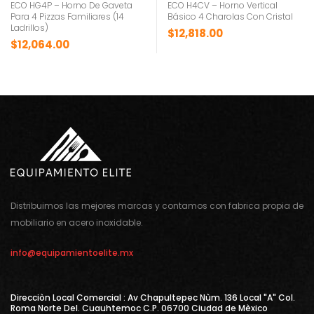
ECO HG4P – Horno De Gaveta
ECO H4CV – Horno Vertical
Para 4 Pizzas Familiares (14
Básico 4 Charolas Con Cristal
Ladrillos)
$
12,818.00
$
12,064.00
Distribuimos las mejores marcas y contamos con fabrica propia de
mobiliario en acero inoxidable.
info@equipamientoelite.mx
Direcciòn Local Comercial : Av Chapultepec Nùm. 136 Local "A" Col.
Roma Norte Del. Cuauhtemoc C.P. 06700 Ciudad de Mèxico