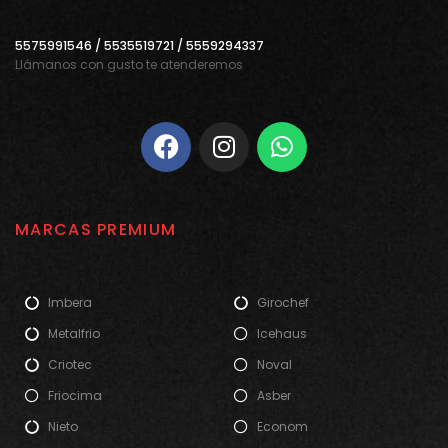
5575991546 / 5535519721 / 5559294337
Llámanos con gusto te atenderemos
MARCAS PREMIUM
Imbera
Girochef
Metalfrio
Icehaus
Criotec
Noval
Friocima
Asber
Nieto
Econom