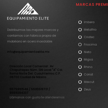
MARCAS PREM
Imbera
Metalfrio
Distribuimos las mejores marcas y
contamos con fabrica propia de
Criotec
mobiliario en acero inoxidable.
Friocima
info@equipamientoelite.mx
Nieto
Migsa
Direcciòn Local Comercial : Av
Rhino
Chapultepec Nùm. 136 Local "A" Col.
Roma Norte Del. Cuauhtemoc C.P.
Coriat
06700 Ciudad de Mèxico
Mexcut
5575991546 / 5535519721 /
Zeus
5559294337
Llámanos con gusto te atenderemos