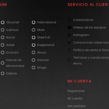
IUM
SERVICIO AL CLIEN
Contáctanos
Girochef
International
Videos de los equipos
Icehaus
Mixer
Instagram
Noval
Steel Full
Conoce mas sobre noso
Asber
Kreppsland
Política de venta & Gar
Econom
Atosa
Términos y condiciones
Hornos de
Sanson
envío
Microondas
Drago
Edenox
MI CUENTA
Registrarse
Mi cuenta
Mis pedidos