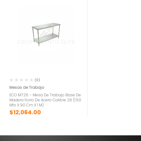
(0)
Mesas de Trabajo
ECO MT26 – Mesa De Trabajo Base De
Madera Forro De Acero Calibre 26 (1.50
Mts X 90 Cm X 1 M)
$
12,064.00