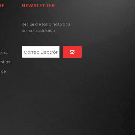
TE
NEWSLETTER
Recibe ofertas directo a tu
correo electrónico
tros
Alternative:
antías
 de