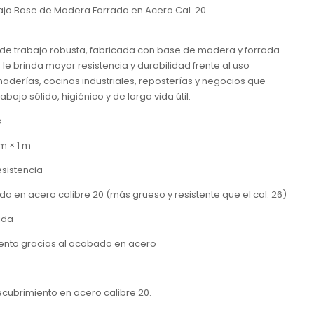
jo Base de Madera Forrada en Acero Cal. 20
de trabajo robusta, fabricada con base de madera y forrada
 le brinda mayor resistencia y durabilidad frente al uso
anaderías, cocinas industriales, reposterías y negocios que
bajo sólido, higiénico y de larga vida útil.
s
m × 1 m
sistencia
ada en acero calibre 20 (más grueso y resistente que el cal. 26)
ida
iento gracias al acabado en acero
ecubrimiento en acero calibre 20.