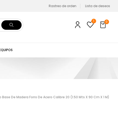
Rastreo de orden
Lista de deseos
1
0
 EQUIPOS
Base De Madera Forro De Acero Calibre 20 (1.50 Mts X 90 Cm X 1 M)