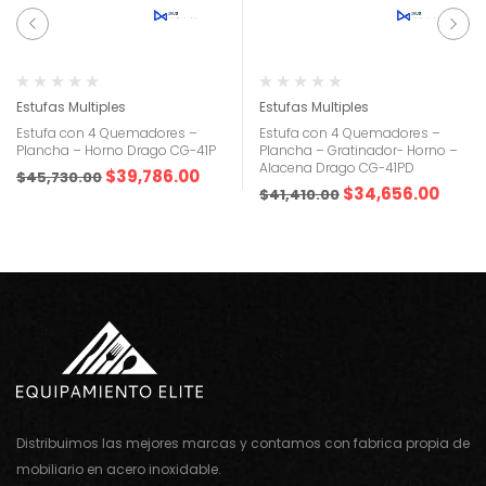
Estufas Multiples
Estufas Multiples
Estufa con 4 Quemadores –
Estufa con 4 Quemadores –
Plancha – Horno Drago CG-41P
Plancha – Gratinador- Horno –
Alacena Drago CG-41PD
$
39,786.00
$
45,730.00
$
34,656.00
$
41,410.00
Distribuimos las mejores marcas y contamos con fabrica propia de
mobiliario en acero inoxidable.