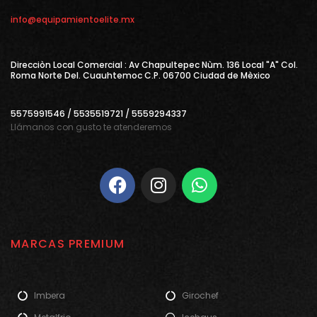
info@equipamientoelite.mx
Direcciòn Local Comercial : Av Chapultepec Nùm. 136 Local "A" Col.
Roma Norte Del. Cuauhtemoc C.P. 06700 Ciudad de Mèxico
5575991546 / 5535519721 / 5559294337
Llámanos con gusto te atenderemos
MARCAS PREMIUM
Imbera
Girochef