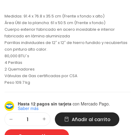
Medidas: 91.4 x 76.8 x 35.5 cm (Frente x fondo x alto)
Área Útil de la plancha: 61 x 50.5 cm (Frente x fondo)
Cuerpo exterior fabricado en acero inoxidable e interior
fabricado en lámina aluminizada
Parrillas individuales de 12″ x 12″ de hierro fundido y recubiertas
con pintura alto calor.
80,000 BTU´s
4 Perillas
2 Quemadores
Válvulas de Gas certificadas por CSA
Peso 109.7 kg
Hasta 12 pagos sin tarjeta
con Mercado Pago.
Saber más
Alternative:
Añadir al carrito