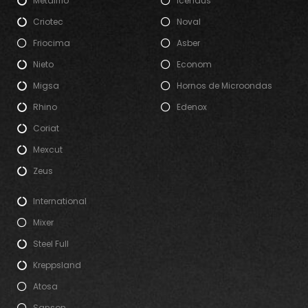
Metalfrio
Icehaus
Criotec
Noval
Friocima
Asber
Nieto
Econom
Migsa
Hornos de Microondas
Rhino
Edenox
Coriat
Mexcut
Zeus
International
Mixer
Steel Full
Kreppsland
Atosa
Sanson