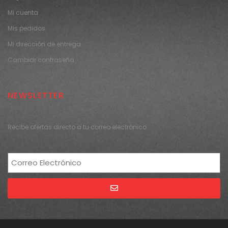
Mi cuenta
Mis pedidos
Mi dirección de entrega
Cambiar contraseña
NEWSLETTER
Recibe ofertas directo a tu correo electrónico
Alternative: