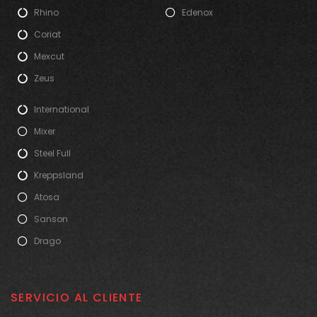
Rhino
Edenox
Coriat
Mexcut
Zeus
International
Mixer
Steel Full
Kreppsland
Atosa
Sanson
Drago
SERVICIO AL CLIENTE