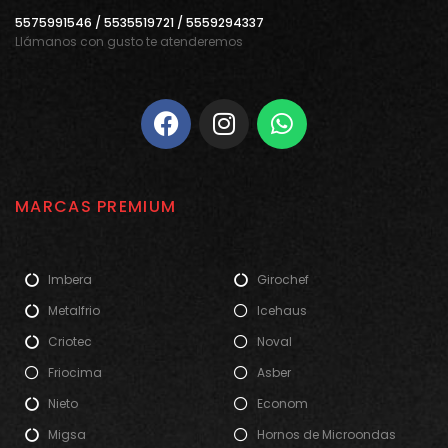
5575991546 / 5535519721 / 5559294337
Llámanos con gusto te atenderemos
MARCAS PREMIUM
Imbera
Girochef
Metalfrio
Icehaus
Criotec
Noval
Friocima
Asber
Nieto
Econom
Migsa
Hornos de Microondas