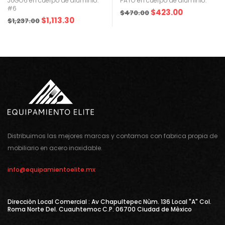
JUGO6 en cuerpo de aluminio.
PATO en cuerpo de aluminio.
#6
$
423.00
$
470.00
$
1,113.30
$
1,237.00
Distribuimos las mejores marcas y contamos con fabrica propia de
mobiliario en acero inoxidable.
info@equipamientoelite.mx
Direcciòn Local Comercial : Av Chapultepec Nùm. 136 Local "A" Col.
Roma Norte Del. Cuauhtemoc C.P. 06700 Ciudad de Mèxico