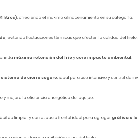
1 litros)
, ofreciendo el máximo almacenamiento en su categoría.
ada
, evitando fluctuaciones térmicas que afecten la calidad del hielo.
 brinda
máxima retención del frío
y
cero impacto ambiental
.
 sistema de cierre seguro
, ideal para uso intensivo y control de in
 y mejora la eficiencia energética del equipo.
 fácil de limpiar y con espacio frontal ideal para agregar
gráfica o l
l para quienes desean exhibición visual del hielo.