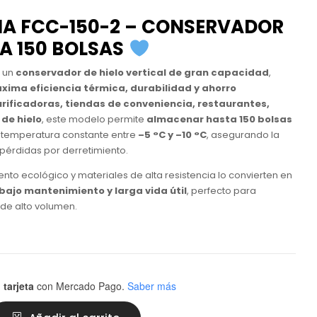
MA FCC-150-2 – CONSERVADOR
RA 150 BOLSAS
 un
conservador de hielo vertical de gran capacidad
,
xima eficiencia térmica, durabilidad y ahorro
rificadoras, tiendas de conveniencia, restaurantes,
 de hielo
, este modelo permite
almacenar hasta 150 bolsas
temperatura constante entre
–5 °C y –10 °C
, asegurando la
 pérdidas por derretimiento.
ento ecológico y materiales de alta resistencia lo convierten en
bajo mantenimiento y larga vida útil
, perfecto para
de alto volumen.
 tarjeta
con Mercado Pago.
Saber más