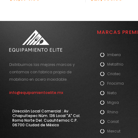
MARCAS PREM
Imbera
Metalfrio
Distribuimos las mejores marcas y
contamos con fabrica propia de
Criotec
mobiliario en acero inoxidable.
Friocima
info@equipamientoelite.mx
Nieto
Migsa
Direcciòn Local Comercial : Av
Rhino
Chapultepec Nùm. 136 Local "A" Col.
Roma Norte Del. Cuauhtemoc C.P.
Coriat
06700 Ciudad de Mèxico
Mexcut