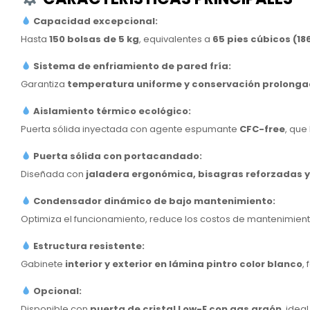
Capacidad excepcional:
Hasta
150 bolsas de 5 kg
, equivalentes a
65 pies cúbicos (186
Sistema de enfriamiento de pared fría:
Garantiza
temperatura uniforme y conservación prolong
Aislamiento térmico ecológico:
Puerta sólida inyectada con agente espumante
CFC-free
, que
Puerta sólida con portacandado:
Diseñada con
jaladera ergonómica, bisagras reforzadas y
Condensador dinámico de bajo mantenimiento:
Optimiza el funcionamiento, reduce los costos de mantenimiento
Estructura resistente:
Gabinete
interior y exterior en lámina pintro color blanco
,
Opcional:
Disponible con
puerta de cristal Low-E con gas argón
, idea