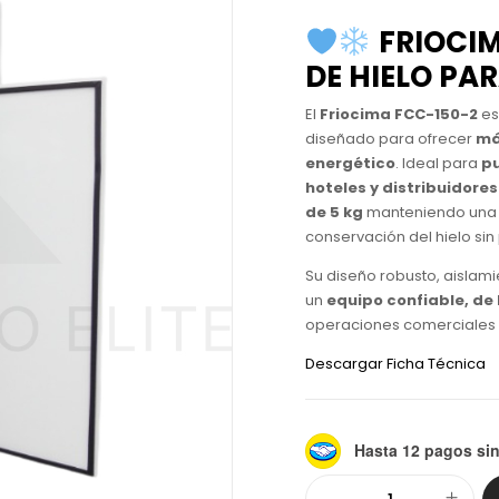
FRIOCI
DE HIELO PA
El
Friocima FCC-150-2
es
diseñado para ofrecer
má
energético
. Ideal para
pu
hoteles y distribuidores
de 5 kg
manteniendo una 
conservación del hielo sin
Su diseño robusto, aislami
un
equipo confiable, de 
operaciones comerciales 
Descargar Ficha Técnica
Hasta 12 pagos sin
Alternative: