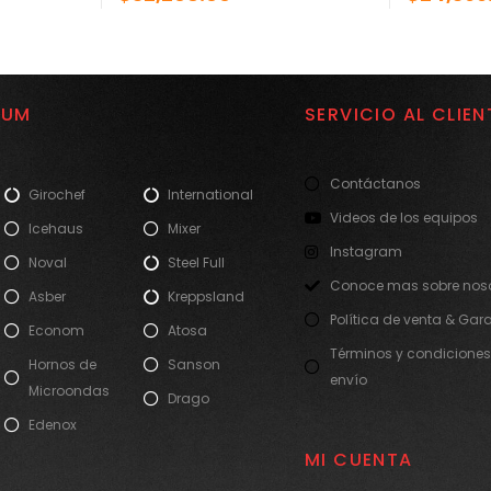
IUM
SERVICIO AL CLIEN
Contáctanos
Girochef
International
Videos de los equipos
Icehaus
Mixer
Instagram
Noval
Steel Full
Conoce mas sobre noso
Asber
Kreppsland
Política de venta & Gar
Econom
Atosa
Términos y condiciones
Hornos de
Sanson
envío
Microondas
Drago
Edenox
MI CUENTA