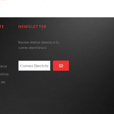
TE
NEWSLETTER
Recibe ofertas directo a tu
correo electrónico
tros
Alternative:
antías
 de