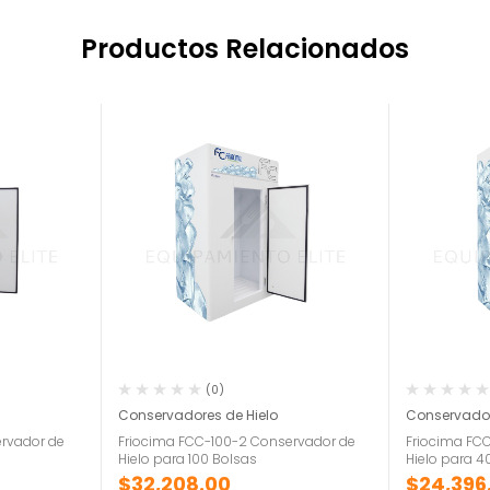
Productos Relacionados
(0)
Conservadores de Hielo
Conservador
rvador de
Friocima FCC-100-2 Conservador de
Friocima FC
Hielo para 100 Bolsas
Hielo para 4
$
32,208.00
$
24,396