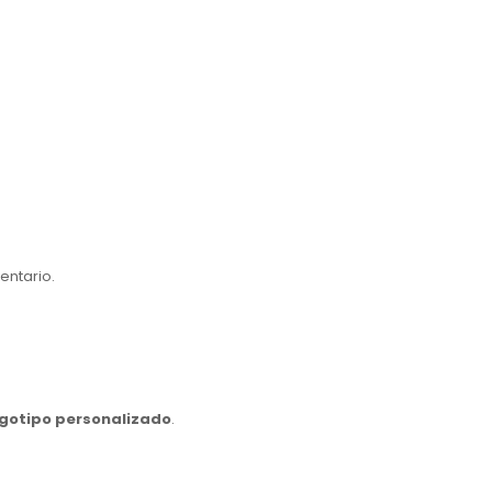
ventario.
ogotipo personalizado
.