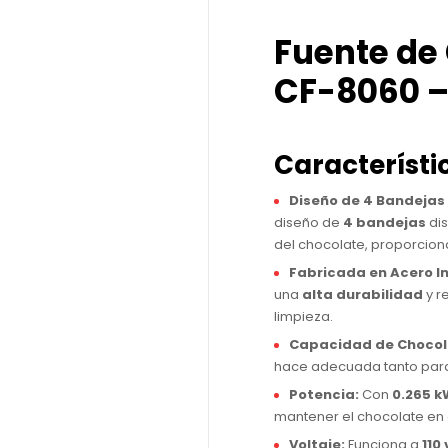
Fuente de
CF-8060 – 
Característi
Diseño de 4 Bandejas y
diseño de
4 bandejas
dis
del chocolate, proporcion
Fabricada en Acero I
una
alta durabilidad
y r
limpieza.
Capacidad de Chocol
hace adecuada tanto pa
Potencia:
Con
0.265 k
mantener el chocolate en 
Voltaje:
Funciona a
110 