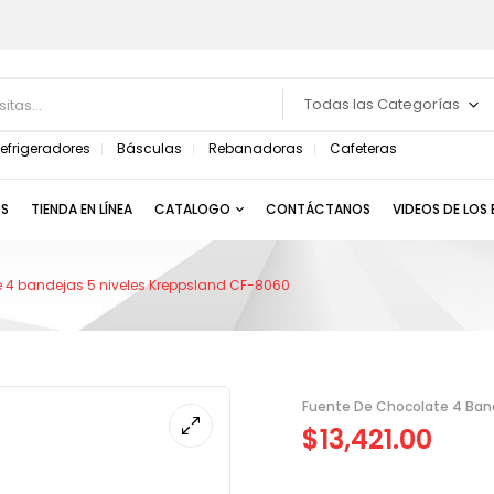
Todas las Categorías
efrigeradores
Básculas
Rebanadoras
Cafeteras
S
TIENDA EN LÍNEA
CATALOGO
CONTÁCTANOS
VIDEOS DE LOS
 4 bandejas 5 niveles Kreppsland CF-8060
Fuente De Chocolate 4 Band
$
13,421.00