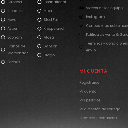
Girochef
International
Videos de los equipos
Icehaus
Mixer
Instagram
Noval
Steel Full
Conoce mas sobre noso
Asber
Kreppsland
Política de venta & Gar
Econom
Atosa
Términos y condiciones
Hornos de
Sanson
envío
Microondas
Drago
Edenox
MI CUENTA
Registrarse
Mi cuenta
Mis pedidos
Mi dirección de entrega
Cambiar contraseña