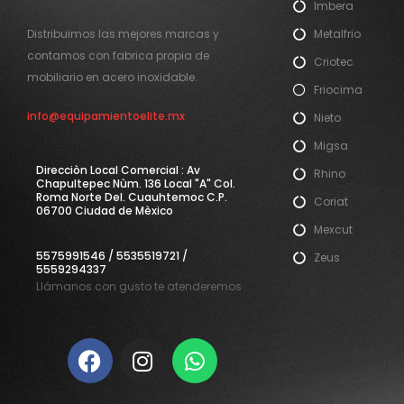
Imbera
Metalfrio
Distribuimos las mejores marcas y
contamos con fabrica propia de
Criotec
mobiliario en acero inoxidable.
Friocima
info@equipamientoelite.mx
Nieto
Migsa
Direcciòn Local Comercial : Av
Rhino
Chapultepec Nùm. 136 Local "A" Col.
Roma Norte Del. Cuauhtemoc C.P.
Coriat
06700 Ciudad de Mèxico
Mexcut
5575991546 / 5535519721 /
Zeus
5559294337
Llámanos con gusto te atenderemos