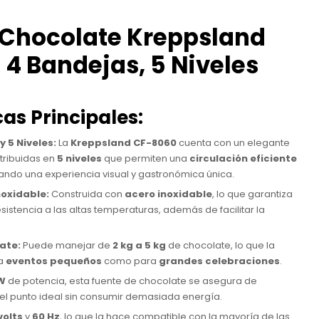
 Chocolate Kreppsland
4 Bandejas, 5 Niveles
cas Principales:
 5 Niveles:
La
Kreppsland CF-8060
cuenta con un elegante
tribuidas en
5 niveles
que permiten una
circulación eficiente
ando una experiencia visual y gastronómica única.
noxidable:
Construida con
acero inoxidable
, lo que garantiza
esistencia a las altas temperaturas, además de facilitar la
ate:
Puede manejar de
2 kg a 5 kg
de chocolate, lo que la
ra
eventos pequeños
como para
grandes celebraciones
.
W
de potencia, esta fuente de chocolate se asegura de
el punto ideal sin consumir demasiada energía.
volts
y
60 Hz
, lo que la hace compatible con la mayoría de las