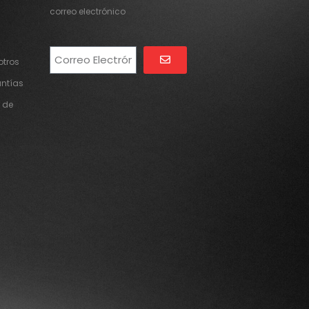
correo electrónico
tros
Alternative:
antías
 de