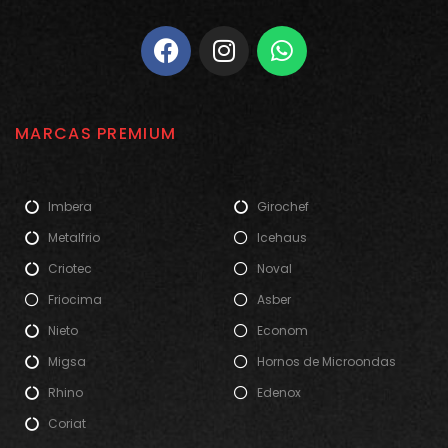
MARCAS PREMIUM
Imbera
Girochef
Metalfrio
Icehaus
Criotec
Noval
Friocima
Asber
Nieto
Econom
Migsa
Hornos de Microondas
Rhino
Edenox
Coriat