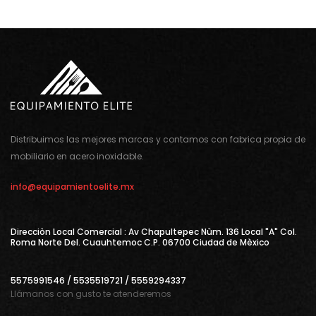
Distribuimos las mejores marcas y contamos con fabrica propia de
mobiliario en acero inoxidable.
info@equipamientoelite.mx
Direcciòn Local Comercial : Av Chapultepec Nùm. 136 Local "A" Col.
Roma Norte Del. Cuauhtemoc C.P. 06700 Ciudad de Mèxico
5575991546 / 5535519721 / 5559294337
Llámanos con gusto te atenderemos