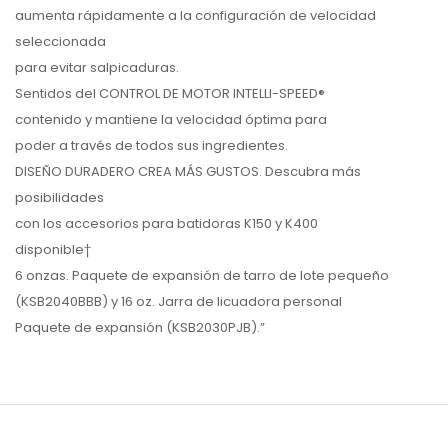
aumenta rápidamente a la configuración de velocidad
seleccionada
para evitar salpicaduras.
Sentidos del CONTROL DE MOTOR INTELLI-SPEED®
contenido y mantiene la velocidad óptima para
poder a través de todos sus ingredientes.
DISEÑO DURADERO CREA MÁS GUSTOS. Descubra más
posibilidades
con los accesorios para batidoras K150 y K400
disponible†
6 onzas. Paquete de expansión de tarro de lote pequeño
(KSB2040BBB) y 16 oz. Jarra de licuadora personal
Paquete de expansión (KSB2030PJB).”