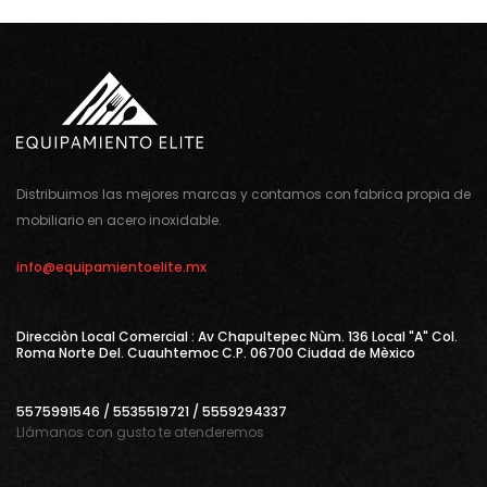
Distribuimos las mejores marcas y contamos con fabrica propia de
mobiliario en acero inoxidable.
info@equipamientoelite.mx
Direcciòn Local Comercial : Av Chapultepec Nùm. 136 Local "A" Col.
Roma Norte Del. Cuauhtemoc C.P. 06700 Ciudad de Mèxico
5575991546 / 5535519721 / 5559294337
Llámanos con gusto te atenderemos