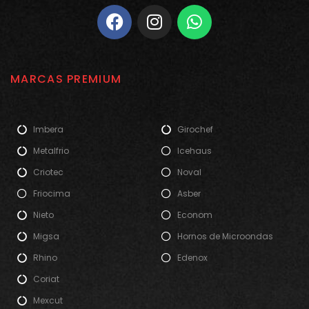
MARCAS PREMIUM
Imbera
Girochef
Metalfrio
Icehaus
Criotec
Noval
Friocima
Asber
Nieto
Econom
Migsa
Hornos de Microondas
Rhino
Edenox
Coriat
Mexcut