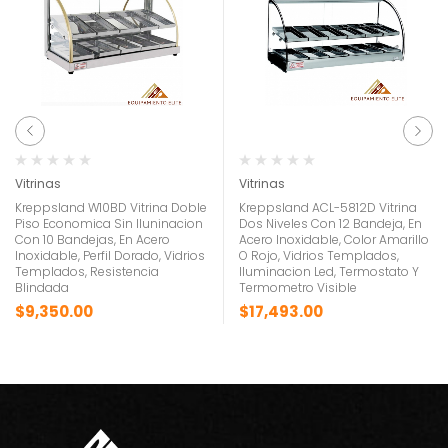
Vitrinas
Vitrinas
Kreppsland W10BD Vitrina Doble
Kreppsland ACL-5812D Vitrina
Piso Economica Sin Iluninacion
Dos Niveles Con 12 Bandeja, En
Con 10 Bandejas, En Acero
Acero Inoxidable, Color Amarillo
Inoxidable, Perfil Dorado, Vidrios
O Rojo, Vidrios Templados,
Templados, Resistencia
Iluminacion Led, Termostato Y
Blindada
Termometro Visible
$
9,350.00
$
17,493.00