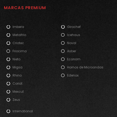
MARCAS PREMIUM
Imbera
Girochef
Metalfrio
Icehaus
Criotec
Noval
Friocima
Asber
Nieto
Econom
Migsa
Hornos de Microondas
Rhino
Edenox
Coriat
Mexcut
Zeus
International