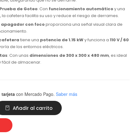
nible, asegurando que no se derrame.
 Prueba de Goteo
: Con
funcionamiento automático
y una
, la cafetera facilita su uso y reduce el riesgo de derrames.
l
apagador con foco
proporciona una señal visual clara de
uncionamiento.
cafetera
tiene una
potencia de 1.15 kW
y funciona a
110 V / 60
ría de los entornos eléctricos.
tas
: Con unas
dimensiones de 300 x 300 x 480 mm
, es ideal
 fácil de almacenar.
 tarjeta
con Mercado Pago.
Saber más
Añadir al carrito