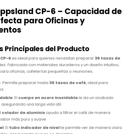
eppsland CP-6 – Capacidad de
rfecta para Oficinas y
entos
s Principales del Producto
 CP-6
es ideal para quienes necesitan preparar
36 tazas de
dez. Fabricada con materiales duraderos y un diseño intuitivo,
para oficinas, cafeterías pequeñas o reuniones.
s
: Permite preparar hasta
36 tazas de café
, ideal para
os.
idable
: El
cuerpo en acero inoxidable
le da un acabado
, asegurando una larga vida útil.
El
colador de aluminio
ayuda a filtrar el café de manera
 sabor más puro y suave.
el
: El
tubo indicador de nivel
te permite ver de manera clara