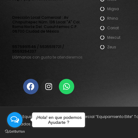
Migsa
Direcciòn Local Comercial : Av
Rhino
Chapultepec Nùm. 136 Local "A" Col.
Roma Norte Del. Cuauhtemoc C.P.
Coriat
06700 Ciudad de Mèxico
Mexcut
5575991546 / 5535519721 /
Zeus
5559294337
Llámanos con gusto te atenderemos
© 2021 Equipamiento Elite. Nombre Comercial “Equipamiento Elite” 
¡Hola! en que podemos
Ayudarte ?
reservados.