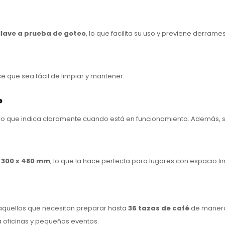
llave a prueba de goteo
, lo que facilita su uso y previene derrames
ce que sea fácil de limpiar y mantener.
?
 lo que indica claramente cuando está en funcionamiento. Además, 
x 300 x 480 mm
, lo que la hace perfecta para lugares con espacio li
aquellos que necesitan preparar hasta
36 tazas de café
de manera 
a oficinas y pequeños eventos.