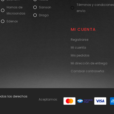
Términos y condiciones
Hornos de
Sanson
envío
Microondas
Drago
Edenox
MI CUENTA
Registrarse
Mi cuenta
Mis pedidos
Mi dirección de entrega
Cambiar contraseña
Todos los derechos
Aceptamos: