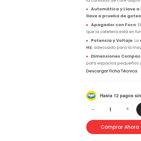
la cantidad de café dispo
Automática y Llave a
llave a prueba de goteo
Apagador con Foco
: E
que la cafetera está en f
Potencia y Voltaje
: La
Hz
, adecuado para la mayo
Dimensiones Compac
para espacios pequeños y
Descargar Ficha Técnica
Hasta 12 pagos sin
Alternative:
Comprar Ahora