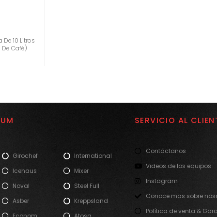
 De 10 Litros
s De Café)
IUM
SERVICIO AL CLIEN
Contáctanos
Girochef
International
Videos de los equipos
Icehaus
Mixer
Instagram
Noval
Steel Full
Conoce mas sobre noso
Asber
Kreppsland
Política de venta & Gar
Econom
Atosa