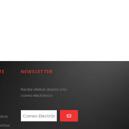
TE
NEWSLETTER
Recibe ofertas directo a tu
correo electrónico
tros
Alternative:
antías