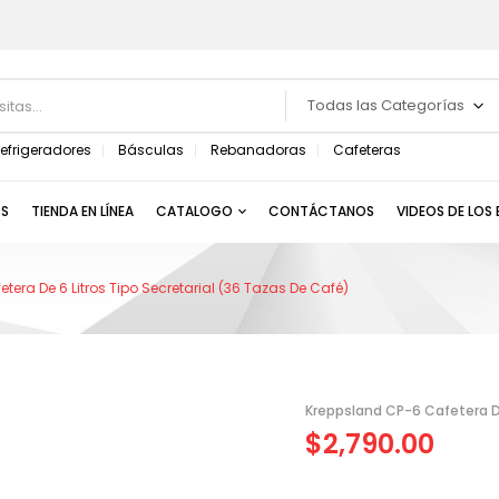
Todas las Categorías
efrigeradores
Básculas
Rebanadoras
Cafeteras
S
TIENDA EN LÍNEA
CATALOGO
CONTÁCTANOS
VIDEOS DE LOS
era De 6 Litros Tipo Secretarial (36 Tazas De Café)
Kreppsland CP-6 Cafetera De
$
2,790.00