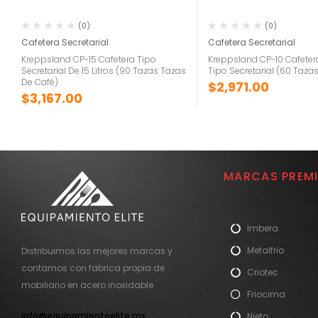
(0)
(0)
Cafetera Secretarial
Cafetera Secretarial
Kreppsland CP-15 Cafetera Tipo
Kreppsland CP-10 Cafetera
Secretarial De 15 Litros (90 Tazas Tazas
Tipo Secretarial (60 Taza
De Café)
$
2,971.00
$
3,167.00
MARCAS PREM
Imbera
Metalfrio
Distribuimos las mejores marcas y
contamos con fabrica propia de
Criotec
mobiliario en acero inoxidable.
Friocima
info@equipamientoelite.mx
Nieto