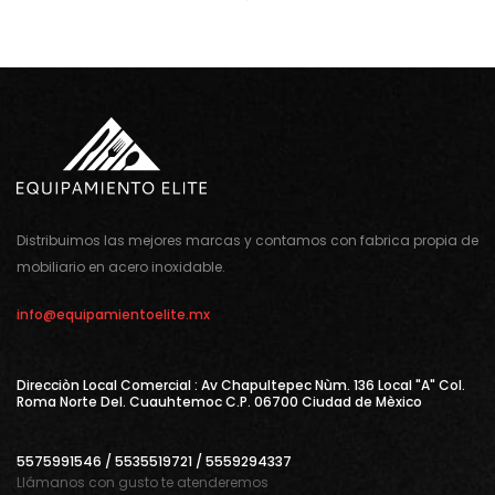
Distribuimos las mejores marcas y contamos con fabrica propia de
mobiliario en acero inoxidable.
info@equipamientoelite.mx
Direcciòn Local Comercial : Av Chapultepec Nùm. 136 Local "A" Col.
Roma Norte Del. Cuauhtemoc C.P. 06700 Ciudad de Mèxico
5575991546 / 5535519721 / 5559294337
Llámanos con gusto te atenderemos