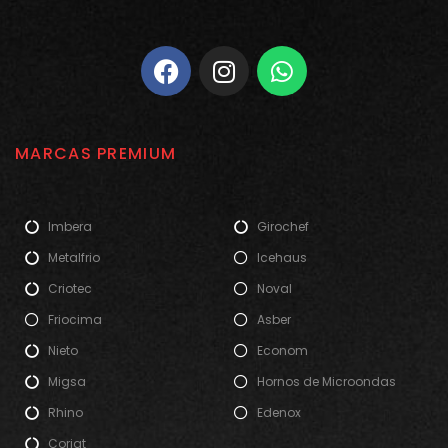
MARCAS PREMIUM
Imbera
Girochef
Metalfrio
Icehaus
Criotec
Noval
Friocima
Asber
Nieto
Econom
Migsa
Hornos de Microondas
Rhino
Edenox
Coriat