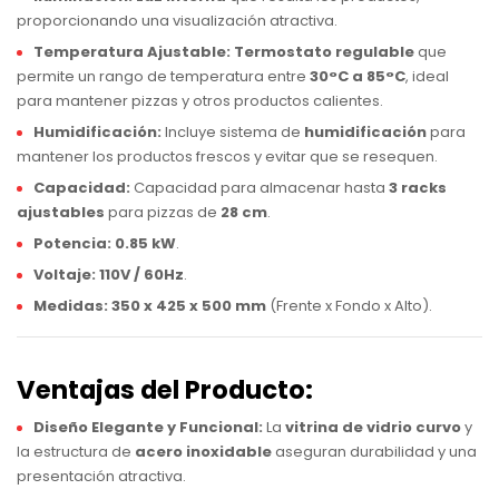
proporcionando una visualización atractiva.
Temperatura Ajustable:
Termostato regulable
que
permite un rango de temperatura entre
30°C a 85°C
, ideal
para mantener pizzas y otros productos calientes.
Humidificación:
Incluye sistema de
humidificación
para
mantener los productos frescos y evitar que se resequen.
Capacidad:
Capacidad para almacenar hasta
3 racks
ajustables
para pizzas de
28 cm
.
Potencia:
0.85 kW
.
Voltaje:
110V / 60Hz
.
Medidas:
350 x 425 x 500 mm
(Frente x Fondo x Alto).
Ventajas del Producto:
Diseño Elegante y Funcional:
La
vitrina de vidrio curvo
y
la estructura de
acero inoxidable
aseguran durabilidad y una
presentación atractiva.