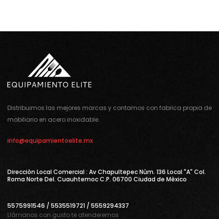
Distribuimos las mejores marcas y contamos con fabrica propia de
mobiliario en acero inoxidable.
info@equipamientoelite.mx
Direcciòn Local Comercial : Av Chapultepec Nùm. 136 Local "A" Col.
Roma Norte Del. Cuauhtemoc C.P. 06700 Ciudad de Mèxico
5575991546 / 5535519721 / 5559294337
Llámanos con gusto te atenderemos