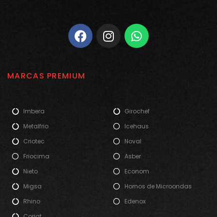
MARCAS PREMIUM
Imbera
Girochef
Metalfrio
Icehaus
Criotec
Noval
Friocima
Asber
Nieto
Econom
Migsa
Hornos de Microondas
Rhino
Edenox
Coriat