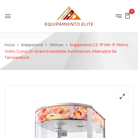
0
Inicio
Kreppsland
Vitrinas
Kreppsland CZ-1P HW-1P Vitrina
Vidrio Curvo, En Acero Inoxidable, Iluminacion, Interruptor De
Temperatura