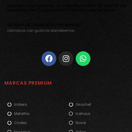
Direcciòn Local Comercial : Av Chapultepec Nùm. 136 Local "A" Col.
Roma Norte Del. Cuauhtemoc C.P. 06700 Ciudad de Mèxico
5575991546 / 5535519721 / 5559294337
Llámanos con gusto te atenderemos
MARCAS PREMIUM
Imbera
Girochef
Metalfrio
Icehaus
Criotec
Noval
Friocima
Asber