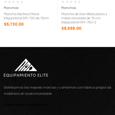
Planchas
Planchas
Plancha Electrica Plana
Plancha de Gas Mitad plana y
Kreppsland DPL-730 de 73cm
mitad ranurada de 75 cm
Kreppsland GPL-750-2
$
5,730.00
$
8,596.00
Distribuimos las mejores marcas y contamos con fabrica propia de
mobiliario en acero inoxidable.
info@equipamientoelite.mx