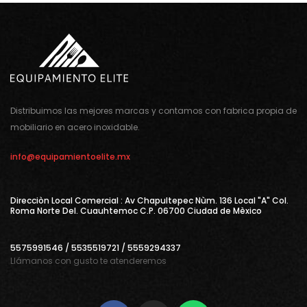
Distribuimos las mejores marcas y contamos con fabrica propia de
mobiliario en acero inoxidable.
info@equipamientoelite.mx
Direcciòn Local Comercial : Av Chapultepec Nùm. 136 Local "A" Col.
Roma Norte Del. Cuauhtemoc C.P. 06700 Ciudad de Mèxico
5575991546 / 5535519721 / 5559294337
Llámanos con gusto te atenderemos