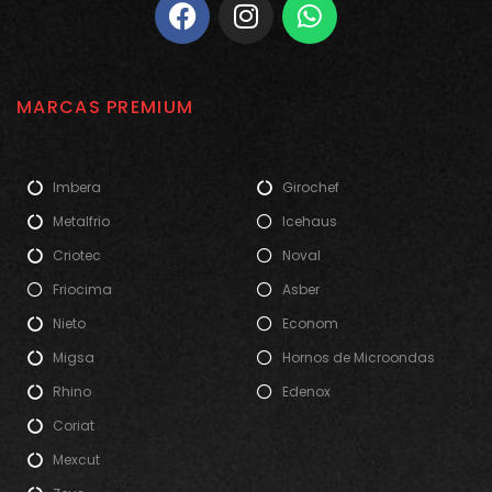
MARCAS PREMIUM
Imbera
Girochef
Metalfrio
Icehaus
Criotec
Noval
Friocima
Asber
Nieto
Econom
Migsa
Hornos de Microondas
Rhino
Edenox
Coriat
Mexcut