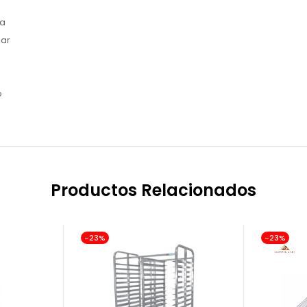
ta
iar
o
Productos Relacionados
-23%
-23%