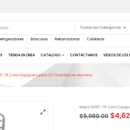
Todas las Categorías
efrigeradores
Básculas
Rebanadoras
Cafeteras
S
TIENDA EN LÍNEA
CATALOGO
CONTÁCTANOS
VIDEOS DE LOS
3-T5 Carro Espiguero para 20 Charolas de aluminio
Migsa 6063-T5 Carro Espigu
$
4,62
$
5,980.00