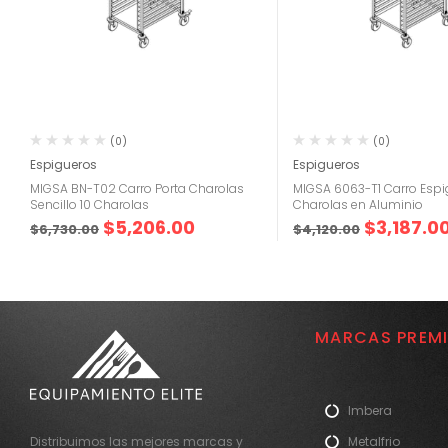
(0)
(0)
Espigueros
Espigueros
MIGSA BN-T02 Carro Porta Charolas
MIGSA 6063-T1 Carro Espi
Sencillo 10 Charolas
Charolas en Aluminio
$
5,206.00
$
3,187.0
$
6,730.00
$
4,120.00
MARCAS PREM
Imbera
Metalfrio
Distribuimos las mejores marcas y