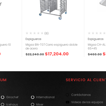
(0)
Espigueros
Espigueros
guero 10
Migsa BN-T07 Carro espiguero doble
Migsa CH-AL
de acero
65×45
0
$
17,204.00
$
$
22,240.00
$
460.00
IUM
SERVICIO AL CLIEN
Contáctanos
Girochef
International
Videos de los equipos
Icehaus
Mixer