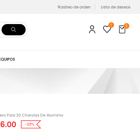
Rastreo de orden
Lista de deseos
1
0
 EQUIPOS
ero Para 20 Charolas De Aluminio
6.00
-23%