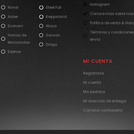
Instagram
Noval
Steel Full
Conoce mas sobre noso
Asber
Kreppsland
Política de venta & Gar
Econom
Atosa
Términos y condiciones
Hornos de
Sanson
envío
Microondas
Drago
Edenox
MI CUENTA
Registrarse
Mi cuenta
Mis pedidos
Mi dirección de entrega
Cambiar contraseña