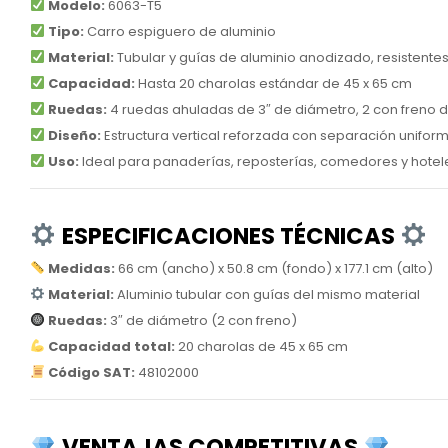
Modelo:
6063-T5
Tipo:
Carro espiguero de aluminio
Material:
Tubular y guías de aluminio anodizado, resistentes 
Capacidad:
Hasta 20 charolas estándar de 45 x 65 cm
Ruedas:
4 ruedas ahuladas de 3″ de diámetro, 2 con freno 
Diseño:
Estructura vertical reforzada con separación uniform
Uso:
Ideal para panaderías, reposterías, comedores y hotel
ESPECIFICACIONES TÉCNICAS
Medidas:
66 cm (ancho) x 50.8 cm (fondo) x 177.1 cm (alto)
Material:
Aluminio tubular con guías del mismo material
Ruedas:
3″ de diámetro (2 con freno)
Capacidad total:
20 charolas de 45 x 65 cm
Código SAT:
48102000
VENTAJAS COMPETITIVAS