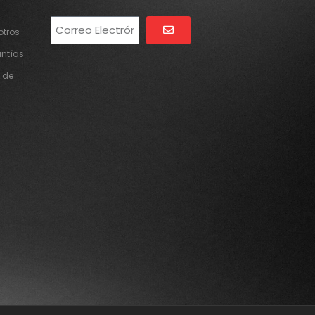
tros
Alternative:
antías
 de