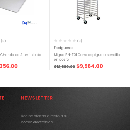
(0)
(0)
Espigueros
 Charola de Aluminio de
Migsa BN-T01 Carro espiguero sencillo
en acero
356.00
$
9,964.00
$
12,880.00
TE
NEWSLETTER
Recibe ofertas directo a tu
correo electrónico