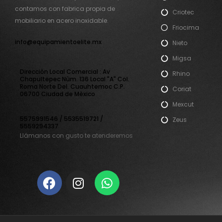
contamos con fabrica propia de
Criotec
mobiliario en acero inoxidable.
Friocima
info@equipamientoelite.mx
Nieto
Migsa
Direcciòn Local Comercial : Av
Rhino
Chapultepec Nùm. 136 Local "A" Col.
Roma Norte Del. Cuauhtemoc C.P.
Coriat
06700 Ciudad de Mèxico
Mexcut
5575991546 / 5535519721 /
Zeus
5559294337
Llámanos con gusto te atenderemos