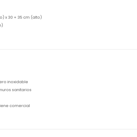
) x 30 + 35 cm (alto)
m)
ero inoxidable
muros sanitarios
iene comercial