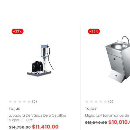
-23%
-23%
(0)
(0)
Tarjas
Tarjas
Lavadora De Vasos De 5 Cepillos
Migsa LE-1 Lavamanos de
Migsa TT-K125
$
10,010
$
12,940.00
$
11,410.00
$
14,750.00