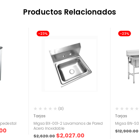
Productos Relacionados
-23%
-23%
(0)
Tarjas
Tarjas
 pedestal
Migsa BX-001-2 Lavamanos de Pared
Migsa BN-S0
Acero Inoxidable
.00
$
12,900.00
$
2,027.00
$
2,620.00