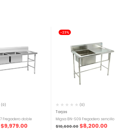
-23%
(0)
(0)
Tarjas
7 Fregadero doble
Migsa BN-S09 Fregadero sencillo
$
9,979.00
$
8,200.00
$
10,600.00