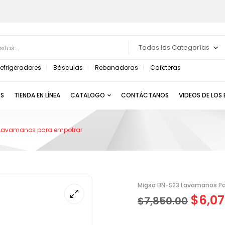
Todas las Categorías
efrigeradores
Básculas
Rebanadoras
Cafeteras
S
TIENDA EN LÍNEA
CATALOGO
CONTÁCTANOS
VIDEOS DE LOS
Lavamanos para empotrar
Migsa BN-S23 Lavamanos Pa
$
6,07
$
7,850.00