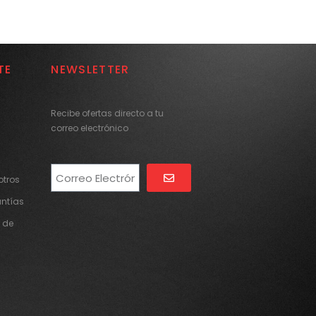
TE
NEWSLETTER
Recibe ofertas directo a tu
correo electrónico
tros
Alternative:
antías
 de