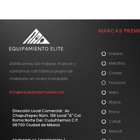
MARCAS PREM
Imbera
Metalfrio
Distribuimos las mejores marcas y
contamos con fabrica propia de
Criotec
mobiliario en acero inoxidable.
Friocima
info@equipamientoelite.mx
Nieto
Migsa
Direcciòn Local Comercial : Av
Rhino
Chapultepec Nùm. 136 Local "A" Col.
Roma Norte Del. Cuauhtemoc C.P.
Coriat
06700 Ciudad de Mèxico
Mexcut