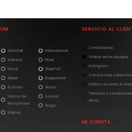
IUM
SERVICIO AL CLIEN
Contáctanos
Girochef
International
Videos de los equipos
Icehaus
Mixer
Instagram
Noval
Steel Full
Conoce mas sobre noso
Asber
Kreppsland
Política de venta & Gar
Econom
Atosa
Términos y condiciones
Hornos de
Sanson
envío
Microondas
Drago
Edenox
MI CUENTA