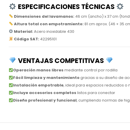
ESPECIFICACIONES TÉCNICAS
Dimensiones del lavamanos:
46 cm (ancho) x 37 cm (fondo
Altura total con empotramiento:
81 cm aprox. (46 + 35 c
Material:
Acero inoxidable 430
Código SAT:
42295101
VENTAJAS COMPETITIVAS
Operación manos libres
mediante control por rodilla
Fácil limpieza y mantenimiento
gracias a su diseño de ac
Instalación empotrable
, ideal para espacios reducidos o 
Incluye accesorios completos
listos para conectar
Diseño profesional y funcional
, cumpliendo normas de hig