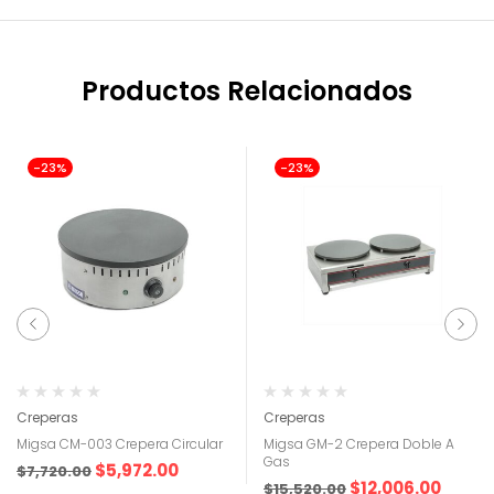
Productos Relacionados
-23%
-23%
Creperas
Creperas
Migsa CM-003 Crepera Circular
Migsa GM-2 Crepera Doble A
Gas
$
5,972.00
$
7,720.00
$
12,006.00
$
15,520.00