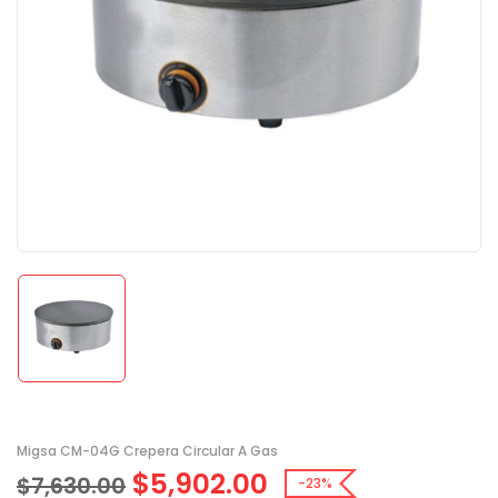
Migsa CM-04G Crepera Circular A Gas
$
5,902.00
$
7,630.00
-23%