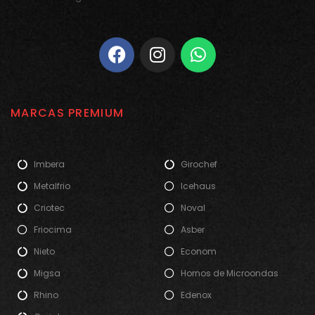
MARCAS PREMIUM
Imbera
Girochef
Metalfrio
Icehaus
Criotec
Noval
Friocima
Asber
Nieto
Econom
Migsa
Hornos de Microondas
Rhino
Edenox