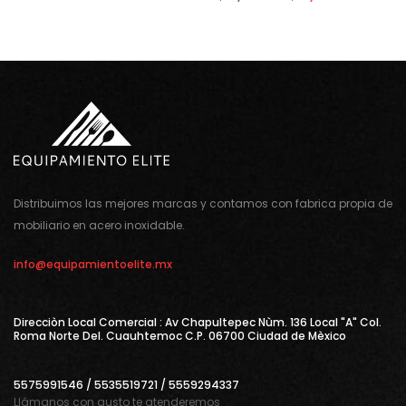
Distribuimos las mejores marcas y contamos con fabrica propia de
mobiliario en acero inoxidable.
info@equipamientoelite.mx
Direcciòn Local Comercial : Av Chapultepec Nùm. 136 Local "A" Col.
Roma Norte Del. Cuauhtemoc C.P. 06700 Ciudad de Mèxico
5575991546 / 5535519721 / 5559294337
Llámanos con gusto te atenderemos