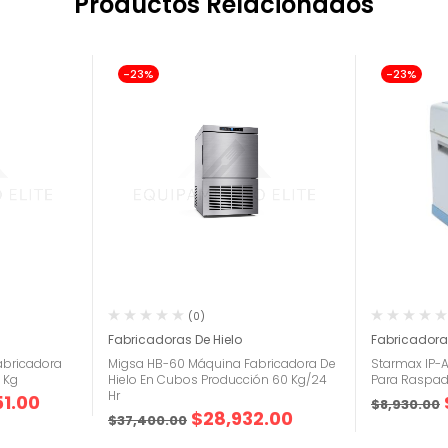
Productos Relacionados
-23%
-23%
(0)
Fabricadoras De Hielo
Fabricadoras
abricadora
Migsa HB-60 Máquina Fabricadora De
Starmax IP-A
 Kg
Hielo En Cubos Producción 60 Kg/24
Para Raspa
Hr
51.00
$
8,930.00
$
28,932.00
$
37,400.00