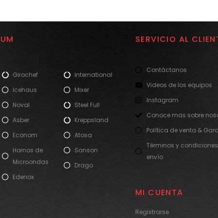
IUM
SERVICIO AL CLIEN
Contáctanos
Girochef
International
Videos de los equipos
Icehaus
Mixer
Instagram
Noval
Steel Full
Conoce mas sobre noso
Asber
Kreppsland
Política de venta & Gar
Econom
Atosa
Términos y condiciones
Hornos de
Sanson
envío
Microondas
Drago
Edenox
MI CUENTA
Registrarse