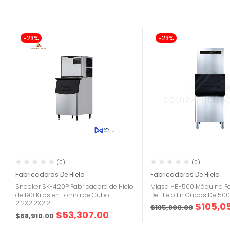
-23%
-23%
(0)
(0)
Fabricadoras De Hielo
Fabricadoras De Hielo
Snooker SK-420P Fabricadora de Hielo
Migsa HB-500 Máquina F
de 190 Kilos en Forma de Cubo
De Hielo En Cubos De 500
2.2X2.2X2.2
$
105,0
$
135,800.00
$
53,307.00
$
68,910.00