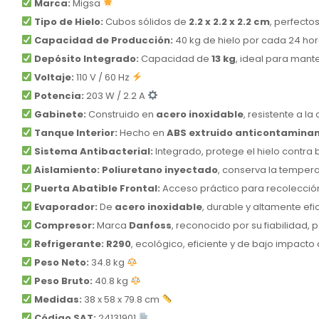
Marca:
Migsa
Tipo de Hielo:
Cubos sólidos de
2.2 x 2.2 x 2.2 cm
, perfecto
Capacidad de Producción:
40 kg de hielo por cada 24 ho
Depósito Integrado:
Capacidad de
13 kg
, ideal para mant
Voltaje:
110 V / 60 Hz
Potencia:
203 W / 2.2 A
Gabinete:
Construido en
acero inoxidable
, resistente a la
Tanque Interior:
Hecho en
ABS extruido anticontamina
Sistema Antibacterial:
Integrado, protege el hielo contra
Aislamiento:
Poliuretano inyectado
, conserva la tempera
Puerta Abatible Frontal:
Acceso práctico para recolecció
Evaporador:
De
acero inoxidable
, durable y altamente efi
Compresor:
Marca
Danfoss
, reconocido por su fiabilidad, 
Refrigerante:
R290
, ecológico, eficiente y de bajo impact
Peso Neto:
34.8 kg
Peso Bruto:
40.8 kg
Medidas:
38 x 58 x 79.8 cm
Código SAT:
24131901