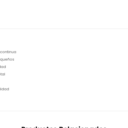
 continua
equeños
dad
tal
lidad