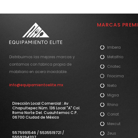
MARCAS PREM
Imbera
Metalfrio
Distribuimos las mejores marcas y
contamos con fabrica propia de
Criotec
mobiliario en acero inoxidable.
Friocima
info@equipamientoelite.mx
Nieto
Migsa
Direcciòn Local Comercial : Av
Rhino
Chapultepec Nùm. 136 Local "A" Col.
Roma Norte Del. Cuauhtemoc C.P.
Coriat
06700 Ciudad de Mèxico
Mexcut
5575991546 / 5535519721 /
Zeus
5559294337