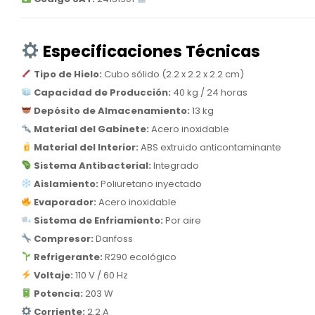
Especificaciones Técnicas
Tipo de Hielo:
Cubo sólido (2.2 x 2.2 x 2.2 cm)
Capacidad de Producción:
40 kg / 24 horas
Depósito de Almacenamiento:
13 kg
Material del Gabinete:
Acero inoxidable
Material del Interior:
ABS extruido anticontaminante
Sistema Antibacterial:
Integrado
Aislamiento:
Poliuretano inyectado
Evaporador:
Acero inoxidable
Sistema de Enfriamiento:
Por aire
Compresor:
Danfoss
Refrigerante:
R290 ecológico
Voltaje:
110 V / 60 Hz
Potencia:
203 W
Corriente:
2.2 A