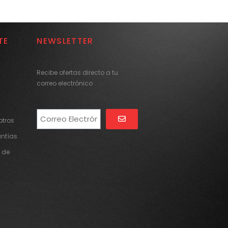
TE
NEWSLETTER
Recibe ofertas directo a tu
correo electrónico
tros
Alternative:
antías
 de