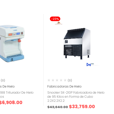
-23%
(0)
(0)
 De Hielo
Fabricadoras De Hielo
188 Triturador De Hielo
Snooker SK-210P Fabricadora de Hielo
dos
de 95 Kilos en Forma de Cubo
2.2X2.2X2.2
$
6,908.00
$
33,759.00
$
43,640.00