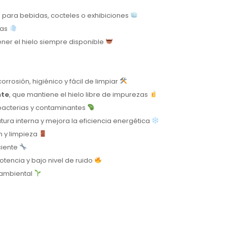
s para bebidas, cocteles o exhibiciones
ras
ener el hielo siempre disponible
 corrosión, higiénico y fácil de limpiar
nte
, que mantiene el hielo libre de impurezas
 bacterias y contaminantes
tura interna y mejora la eficiencia energética
n y limpieza
ciente
potencia y bajo nivel de ruido
o ambiental