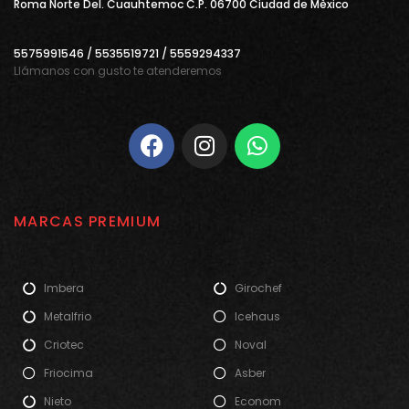
Roma Norte Del. Cuauhtemoc C.P. 06700 Ciudad de Mèxico
5575991546 / 5535519721 / 5559294337
Llámanos con gusto te atenderemos
MARCAS PREMIUM
Imbera
Girochef
Metalfrio
Icehaus
Criotec
Noval
Friocima
Asber
Nieto
Econom