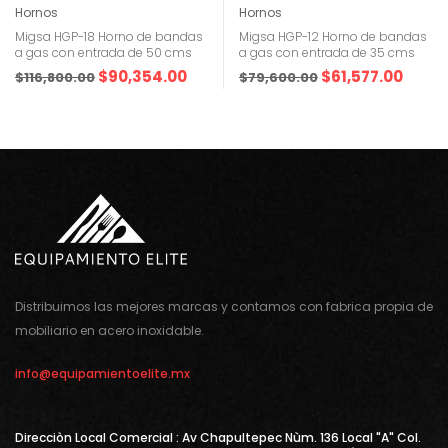
Hornos
Hornos
Migsa HGP-18 Horno de bandas
Migsa HGP-12 Horno de bandas
a gas con entrada de 50 cms
a gas con entrada de 35 cms
$
90,354.00
$
61,577.00
$
116,800.00
$
79,600.00
Distribuimos las mejores marcas y contamos con fabrica propia de
mobiliario en acero inoxidable.
info@equipamientoelite.mx
Direcciòn Local Comercial : Av Chapultepec Nùm. 136 Local "A" Col.