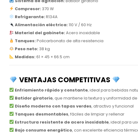
Sistema de agitación:
Batidor giratorio
Compresor:
370 W
Refrigerante:
R134A
Alimentación eléctrica:
110 V / 60 Hz
Material del gabinete:
Acero inoxidable
Tanques:
Policarbonato de alta resistencia
Peso neto:
38 kg
Medidas:
61 × 45 × 66.5 cm
VENTAJAS COMPETITIVAS
Enfriamiento rápido y constante
, ideal para bebidas nat
Batidor giratorio
, que mantiene la textura y uniformidad de
Diseño moderno con tapas verdes
, atractivo y funcional
Tanques desmontables
, fáciles de limpiar y rellenar
Estructura resistente de acero inoxidable
, ideal para u
Bajo consumo energético
, con excelente eficiencia térmic