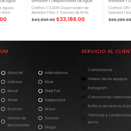
 De Agua
Enfriador Y Despachador De Agua
Enfriador Y
de aguas
Crathco CS2D16 Dispensador de
Crathco D15
 litros
Bebidas Frías 2 Tazones de 18 lts
bebidas 1 ta
.00
$
33,186.00
$
42,900.00
$
30,200.0
IUM
SERVICIO AL CLIEN
Contáctanos
Girochef
International
Videos de los equipos
Icehaus
Mixer
Instagram
Noval
Steel Full
Conoce mas sobre noso
Asber
Kreppsland
Política de venta & Gar
Econom
Atosa
Términos y condiciones
Hornos de
Sanson
envío
Microondas
Drago