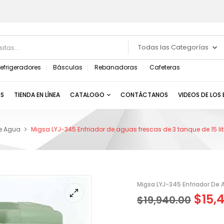
Todas las Categorías
efrigeradores
Básculas
Rebanadoras
Cafeteras
S
TIENDA EN LÍNEA
CATALOGO
CONTÁCTANOS
VIDEOS DE LOS
De Agua
Migsa LYJ-345 Enfriador de aguas frescas de 3 tanque de 15 lit
Migsa LYJ-345 Enfriador De 
$
15,
$
19,940.00