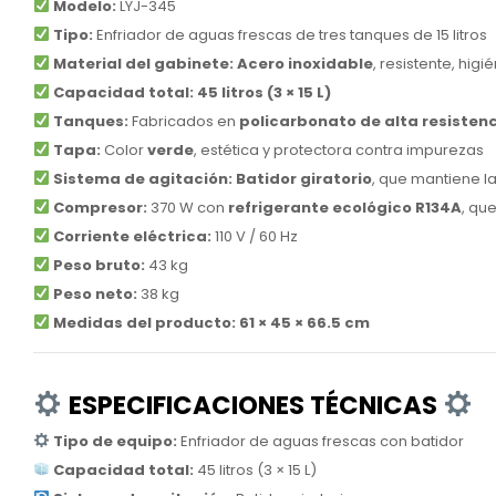
Modelo:
LYJ-345
Tipo:
Enfriador de aguas frescas de tres tanques de 15 litros
Material del gabinete:
Acero inoxidable
, resistente, higi
Capacidad total:
45 litros (3 × 15 L)
Tanques:
Fabricados en
policarbonato de alta resisten
Tapa:
Color
verde
, estética y protectora contra impurezas
Sistema de agitación:
Batidor giratorio
, que mantiene l
Compresor:
370 W con
refrigerante ecológico R134A
, qu
Corriente eléctrica:
110 V / 60 Hz
Peso bruto:
43 kg
Peso neto:
38 kg
Medidas del producto:
61 × 45 × 66.5 cm
ESPECIFICACIONES TÉCNICAS
Tipo de equipo:
Enfriador de aguas frescas con batidor
Capacidad total:
45 litros (3 × 15 L)