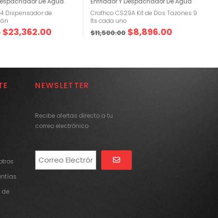
 Despachador De Agua
Enfriador Y Despachador De Agua
-4 Dispensador de
Crathco CS29A Kit de Dos Tazones 9
zón
lts cada uno
$
23,362.00
$
8,896.00
0
$
11,500.00
TE
NEWSLETTER
Recibe ofertas directo a tu
correo electrónico
tros
Alternative:
antías
 de