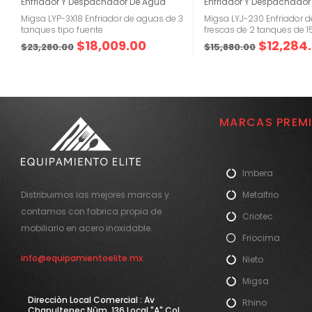
Enfriador Y Despachador De Agua
Enfriador Y Despachador
Migsa LYP-3X18 Enfriador de aguas de 3
Migsa LYJ-230 Enfriador 
tanques tipo fuente
frescas de 2 tanques de 15
$
18,009.00
$
12,284
$
23,280.00
$
15,880.00
MARCAS PREM
Imbera
Metalfrio
Distribuimos las mejores marcas y
contamos con fabrica propia de
Criotec
mobiliario en acero inoxidable.
Friocima
info@equipamientoelite.mx
Nieto
Migsa
Direcciòn Local Comercial : Av
Rhino
Chapultepec Nùm. 136 Local "A" Col.