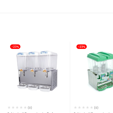
-23%
-23%
(0)
(0)