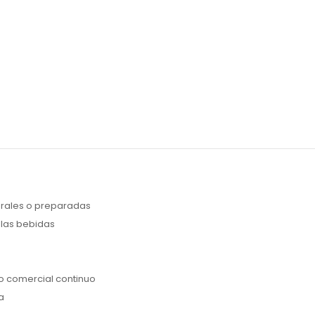
urales o preparadas
 las bebidas
so comercial continuo
a