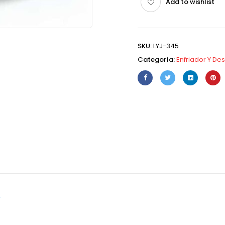
Add to wishlist
SKU:
LYJ-345
Categoría:
Enfriador Y D