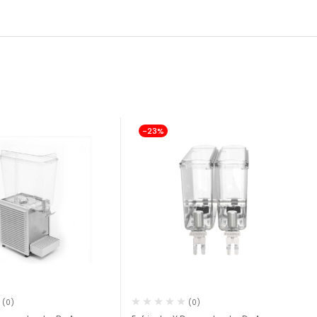
-23%
(0)
(0)