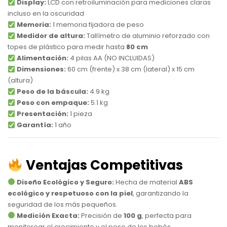
Display:
LCD con retroiluminación para mediciones claras
incluso en la oscuridad
Memoria:
1 memoria fijadora de peso
Medidor de altura:
Tallímetro de aluminio reforzado con
topes de plástico para medir hasta
80 cm
Alimentación:
4 pilas AA (NO INCLUIDAS)
Dimensiones:
60 cm (frente) x 38 cm (lateral) x 15 cm
(altura)
Peso de la báscula:
4.9 kg
Peso con empaque:
5.1 kg
Presentación:
1 pieza
Garantía:
1 año
Ventajas Competitivas
Diseño Ecológico y Seguro:
Hecha de material
ABS
ecológico y respetuoso con la piel
, garantizando la
seguridad de los más pequeños.
Medición Exacta:
Precisión de
100 g
, perfecta para
monitorear el crecimiento y el peso de los bebés.