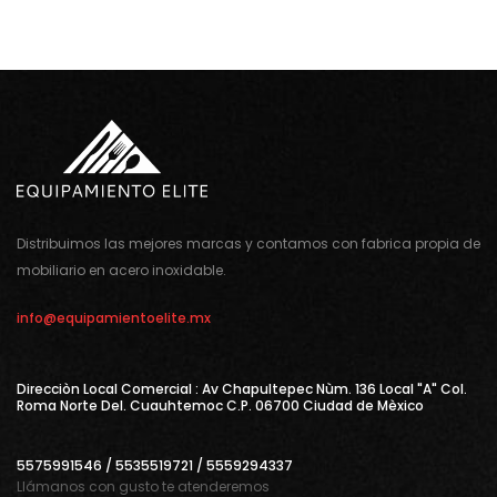
Distribuimos las mejores marcas y contamos con fabrica propia de
mobiliario en acero inoxidable.
info@equipamientoelite.mx
Direcciòn Local Comercial : Av Chapultepec Nùm. 136 Local "A" Col.
Roma Norte Del. Cuauhtemoc C.P. 06700 Ciudad de Mèxico
5575991546 / 5535519721 / 5559294337
Llámanos con gusto te atenderemos