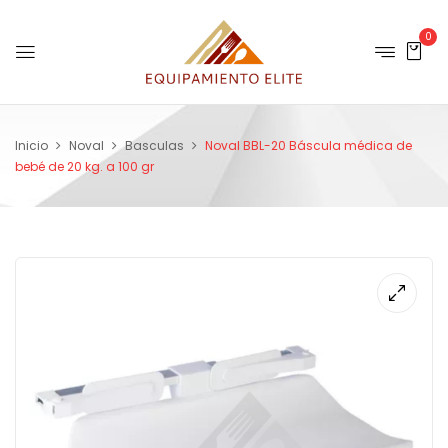
0
Inicio
Noval
Basculas
Noval BBL-20 Báscula médica de
bebé de 20 kg. a 100 gr