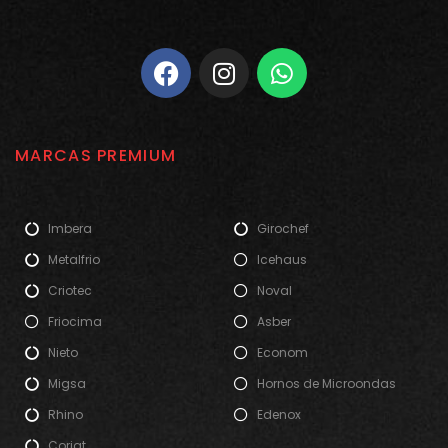
MARCAS PREMIUM
Imbera
Girochef
Metalfrio
Icehaus
Criotec
Noval
Friocima
Asber
Nieto
Econom
Migsa
Hornos de Microondas
Rhino
Edenox
Coriat