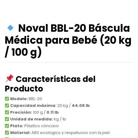
Noval BBL-20 Báscula
Médica para Bebé (20 kg
/ 100 g)
Características del
Producto
Modelo:
BBL-20
Capacidad máxima:
20 kg /
44.09 lb
Precisión:
100 g /
0.11 lb
Unidad de medida:
kg / lb
Plato:
Plástico cóncavo
Material:
ABS ecológico y respetuoso con la piel