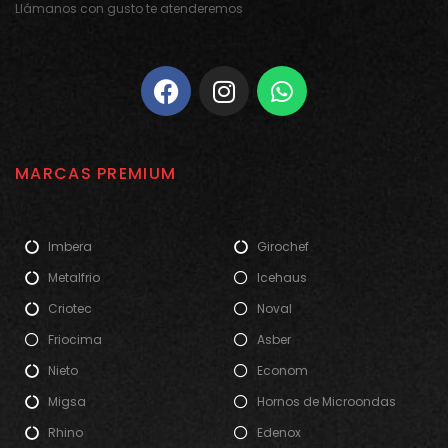
Llámanos con gusto te atenderemos
MARCAS PREMIUM
Imbera
Girochef
Metalfrio
Icehaus
Criotec
Noval
Friocima
Asber
Nieto
Econom
Migsa
Hornos de Microondas
Rhino
Edenox