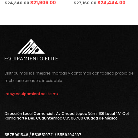
$
21,906.00
$
24,444.00
$
24,340.00
$
27,160.00
Distribuimos las mejores marcas y contamos con fabrica propia de
mobiliario en acero inoxidable.
info@equipamientoelite.mx
Direcciòn Local Comercial : Av Chapultepec Nùm. 136 Local "A" Col.
Roma Norte Del. Cuauhtemoc C.P. 06700 Ciudad de Mèxico
5575991546 / 5535519721 / 5559294337