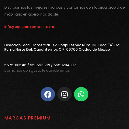
Distribuimos las mejores marcas y contamos con fabrica propia de
mobiliario en acero inoxidable.
info@equipamientoelite.mx
Direcciòn Local Comercial : Av Chapultepec Nùm. 136 Local "A" Col.
Roma Norte Del. Cuauhtemoc C.P. 06700 Ciudad de Mèxico
5575991546 / 5535519721 / 5559294337
Llámanos con gusto te atenderemos
MARCAS PREMIUM