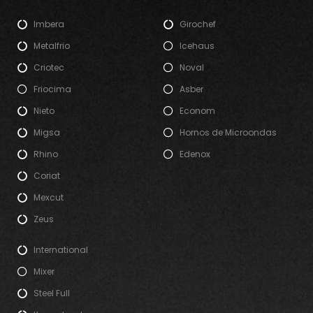
Imbera
Girochef
Metalfrio
Icehaus
Criotec
Noval
Friocima
Asber
Nieto
Econom
Migsa
Hornos de Microondas
Rhino
Edenox
Coriat
Mexcut
Zeus
International
Mixer
Steel Full