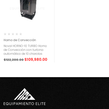
Horno de Convección
Noval HORNO-10 TURBO Horno
de Convección con turbina
automático de 10 charolas
$
109,980.00
$
122,200.00