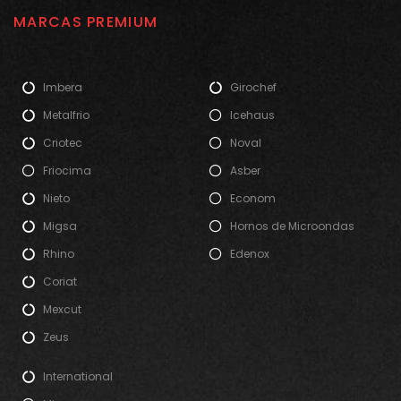
MARCAS PREMIUM
Imbera
Girochef
Metalfrio
Icehaus
Criotec
Noval
Friocima
Asber
Nieto
Econom
Migsa
Hornos de Microondas
Rhino
Edenox
Coriat
Mexcut
Zeus
International