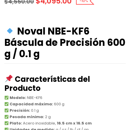
$
4,095.00
$
4,550.00
-10%
Noval NBE-KF6
Báscula de Precisión 600
g / 0.1 g
Características del
Producto
Modelo:
NBE-KF6
Capacidad máxima:
600 g
Precisión:
0.1 g
Pesada mínima:
2 g
Plato:
Acero inoxidable,
16.5 cm x 16.5 cm
Unidades de medida:
g / oz / lb / ct / gn