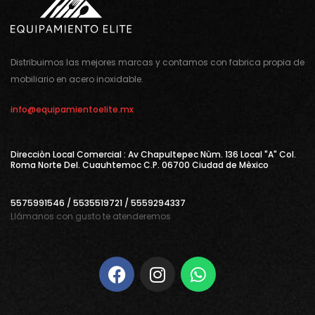
Distribuimos las mejores marcas y contamos con fabrica propia de
mobiliario en acero inoxidable.
info@equipamientoelite.mx
Direcciòn Local Comercial : Av Chapultepec Nùm. 136 Local "A" Col.
Roma Norte Del. Cuauhtemoc C.P. 06700 Ciudad de Mèxico
5575991546 / 5535519721 / 5559294337
Llámanos con gusto te atenderemos