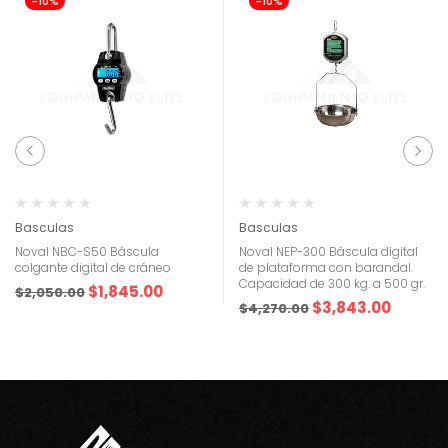
-10%
-10%
Basculas
Basculas
Noval NBC-S50 Báscula
Noval NEP-300 Báscula digital
colgante digital de cráneo
de plataforma con barandal.
Capacidad de 300 kg. a 500 gr.
$
1,845.00
$
2,050.00
$
3,843.00
$
4,270.00