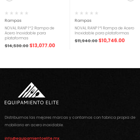
Rampas
Rampas
NOVAL RANP 1*2 Rampa de
NOVAL RANP 1*1 Rampa de Acero
Acero Inoxidable para
Inoxidable para plataformas
plataformas
$
10,746.00
$
11,940.00
$
13,077.00
$
14,530.00
Distribuimos las mejores marcas y contamos con fabrica propia de
mobiliario en acero inoxidable.
info@equipamientoelite.mx