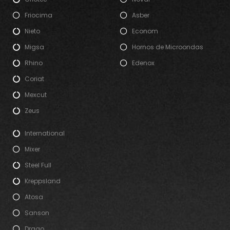
Friocima
Asber
Nieto
Econom
Migsa
Hornos de Microondas
Rhino
Edenox
Coriat
Mexcut
Zeus
International
Mixer
Steel Full
Kreppsland
Atosa
Sanson
Drago