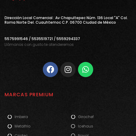
Direcciòn Local Comercial : Av Chapultepec Nùm. 136 Local "A" Col.
Roma Norte Del. Cuauhtemoc C.P. 06700 Ciudad de Mèxico
5575991546 / 5535519721 / 5559294337
Llámanos con gusto te atenderemos
MARCAS PREMIUM
Imbera
Girochef
Metalfrio
Icehaus
Criotec
Noval