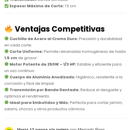
Espesor Máximo de Corte:
1.5 cm
Ventajas Competitivas
Cuchilla de Acero al Cromo Duro:
Precisión y durabilidad
en cada corte.
Corte Uniforme:
Permite rebanadas homogéneas de hasta
1.5 cm
de grosor.
Motor Potente de 250W – 1/3 HP:
Estable y eficiente para
un uso continuo.
Cuerpo de Aluminio Anodizado:
Higiénico, resistente a la
corrosión y fácil de limpiar.
Transmisión por Banda Dentada:
Reduce el desgaste y
optimiza el rendimiento.
Ideal para Embutidos y Más:
Perfecta para cortar jamón,
salami, chorizo y otros productos cárnicos.
Hasta 12 pagos sin tarjeta
con Mercado Pago.