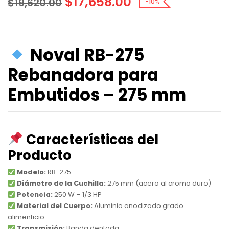
$
17,658.00
$
19,620.00
-10%
Noval RB-275
Rebanadora para
Embutidos – 275 mm
Características del
Producto
Modelo:
RB-275
Diámetro de la Cuchilla:
275 mm (acero al cromo duro)
Potencia:
250 W – 1/3 HP
Material del Cuerpo:
Aluminio anodizado grado
alimenticio
Transmisión:
Banda dentada