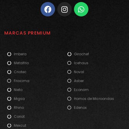
MARCAS PREMIUM
Imbera
Girochef
Metalfrio
Icehaus
Criotec
Noval
Friocima
Asber
Nieto
Econom
Migsa
Hornos de Microondas
Rhino
Edenox
Coriat
Mexcut