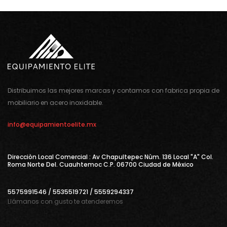
Distribuimos las mejores marcas y contamos con fabrica propia de
mobiliario en acero inoxidable.
info@equipamientoelite.mx
Direcciòn Local Comercial : Av Chapultepec Nùm. 136 Local "A" Col.
Roma Norte Del. Cuauhtemoc C.P. 06700 Ciudad de Mèxico
5575991546 / 5535519721 / 5559294337
Llámanos con gusto te atenderemos