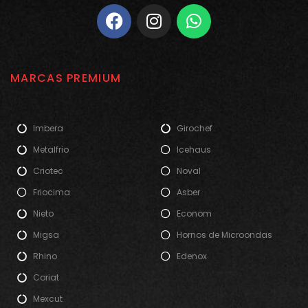
MARCAS PREMIUM
Imbera
Girochef
Metalfrio
Icehaus
Criotec
Noval
Friocima
Asber
Nieto
Econom
Migsa
Hornos de Microondas
Rhino
Edenox
Coriat
Mexcut