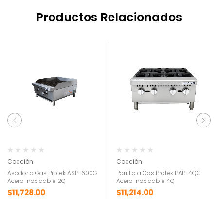
Productos Relacionados
Cocción
Cocción
Asador a Gas Protek ASP-600G
Parrilla a Gas Protek PAP-4QG
Acero Inoxidable 2Q
Acero Inoxidable 4Q
$
11,728.00
$
11,214.00