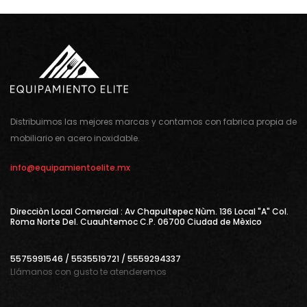
Distribuimos las mejores marcas y contamos con fabrica propia de
mobiliario en acero inoxidable.
info@equipamientoelite.mx
Direcciòn Local Comercial : Av Chapultepec Nùm. 136 Local "A" Col.
Roma Norte Del. Cuauhtemoc C.P. 06700 Ciudad de Mèxico
5575991546 / 5535519721 / 5559294337
Llámanos con gusto te atenderemos