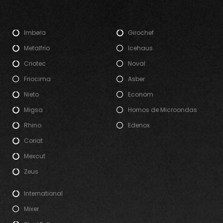
Imbera
Girochef
Metalfrio
Icehaus
Criotec
Noval
Friocima
Asber
Nieto
Econom
Migsa
Hornos de Microondas
Rhino
Edenox
Coriat
Mexcut
Zeus
International
Mixer