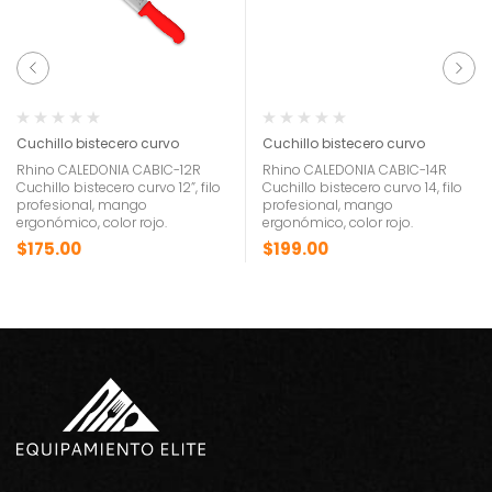
Cuchillo bistecero curvo
Cuchillo bistecero curvo
Rhino CALEDONIA CABIC-12R
Rhino CALEDONIA CABIC-14R
Cuchillo bistecero curvo 12”, filo
Cuchillo bistecero curvo 14, filo
profesional, mango
profesional, mango
ergonómico, color rojo.
ergonómico, color rojo.
$
175.00
$
199.00