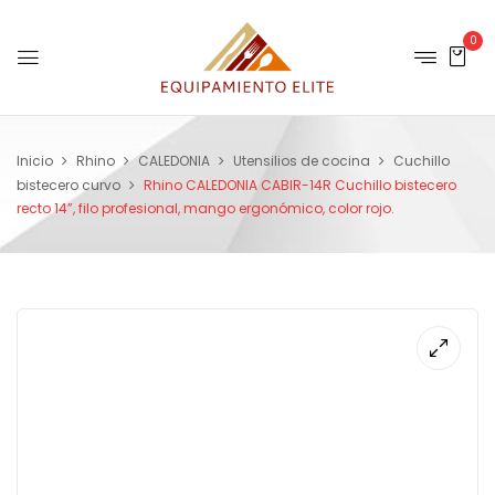
0
Inicio
Rhino
CALEDONIA
Utensilios de cocina
Cuchillo
bistecero curvo
Rhino CALEDONIA CABIR-14R Cuchillo bistecero
recto 14”, filo profesional, mango ergonómico, color rojo.