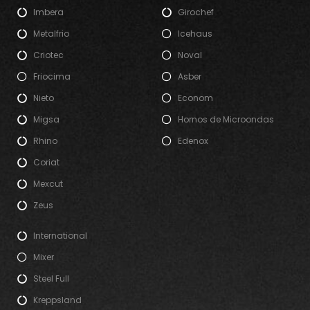
Imbera
Girochef
Metalfrio
Icehaus
Criotec
Noval
Friocima
Asber
Nieto
Econom
Migsa
Hornos de Microondas
Rhino
Edenox
Coriat
Mexcut
Zeus
International
Mixer
Steel Full
Kreppsland