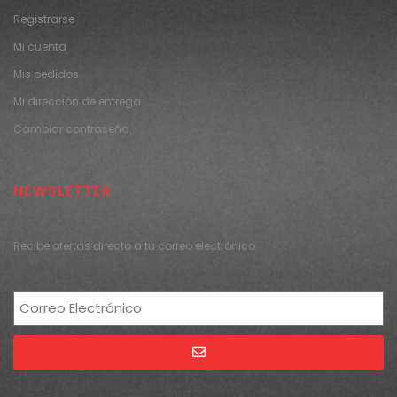
Registrarse
Mi cuenta
Mis pedidos
Mi dirección de entrega
Cambiar contraseña
NEWSLETTER
Recibe ofertas directo a tu correo electrónico
Alternative: