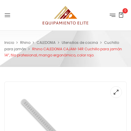
0
Inicio
Rhino
CALEDONIA
Utensilios de cocina
Cuchillo
para jamón
Rhino CALEDONIA CAJAM-14R Cuchillo para jamón
14”, filo profesional, mango ergonómico, color rojo.