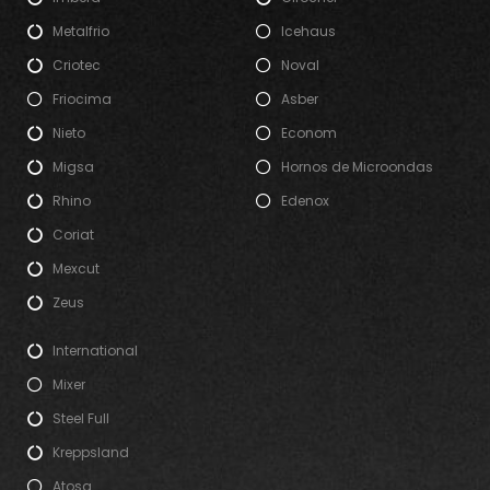
Metalfrio
Icehaus
Criotec
Noval
Friocima
Asber
Nieto
Econom
Migsa
Hornos de Microondas
Rhino
Edenox
Coriat
Mexcut
Zeus
International
Mixer
Steel Full
Kreppsland
Atosa