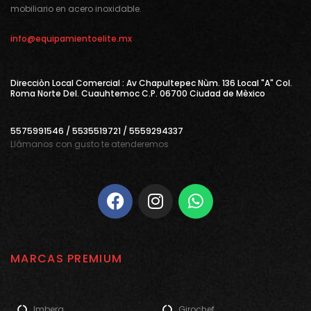
mobiliario en acero inoxidable.
info@equipamientoelite.mx
Direcciòn Local Comercial : Av Chapultepec Nùm. 136 Local "A" Col.
Roma Norte Del. Cuauhtemoc C.P. 06700 Ciudad de Mèxico
5575991546 / 5535519721 / 5559294337
Llámanos con gusto te atenderemos
MARCAS PREMIUM
Imbera
Girochef