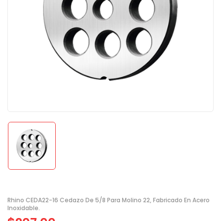
Rhino CEDA22-16 Cedazo De 5/8 Para Molino 22, Fabricado En Acero
Inoxidable.