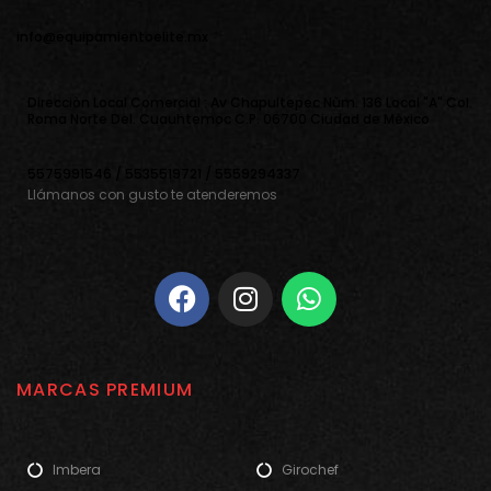
info@equipamientoelite.mx
Direcciòn Local Comercial : Av Chapultepec Nùm. 136 Local "A" Col.
Roma Norte Del. Cuauhtemoc C.P. 06700 Ciudad de Mèxico
5575991546 / 5535519721 / 5559294337
Llámanos con gusto te atenderemos
MARCAS PREMIUM
Imbera
Girochef