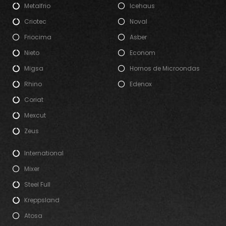
Metalfrio
Icehaus
Criotec
Noval
Friocima
Asber
Nieto
Econom
Migsa
Hornos de Microondas
Rhino
Edenox
Coriat
Mexcut
Zeus
International
Mixer
Steel Full
Kreppsland
Atosa