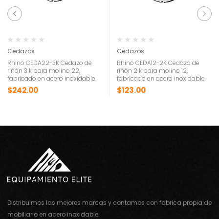
Cedazos
Cedazos
Rhino CEDA22-3K Cedazo de
Rhino CEDA12-2K Cedazo de
riñón 3 k para molino 22,
riñón 2 k para molino 12,
fabricado en acero inoxidable.
fabricado en acero inoxidable
$
242.00
$
123.00
Distribuimos las mejores marcas y contamos con fabrica propia de
mobiliario en acero inoxidable.