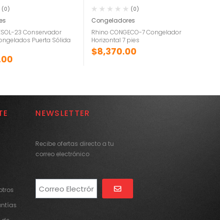
(0)
(0)
es
Congeladores
SOL-23 Conservador
Rhino CONGECO-7 Congelador
Congelados Puerta Sólida
Horizontal 7 pies
$
8,370.00
.00
TE
NEWSLETTER
Recibe ofertas directo a tu
correo electrónico
tros
Alternative:
antías