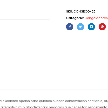
SKU:
CONGECO-25
Categoría:
Congeladores
a excelente opción para quienes buscan conservación confiable, org
alternativa muy atractiva para negocios que necesitan rendimiento, p