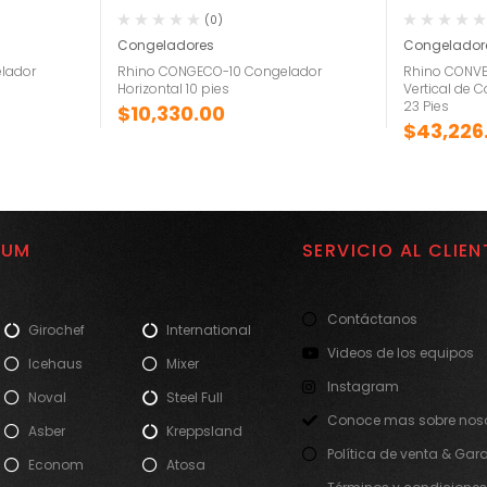
(0)
Congeladores
Congelador
lador
Rhino CONGECO-10 Congelador
Rhino CONVE
Horizontal 10 pies
Vertical de 
23 Pies
$
10,330.00
$
43,226
IUM
SERVICIO AL CLIEN
Contáctanos
Girochef
International
Videos de los equipos
Icehaus
Mixer
Instagram
Noval
Steel Full
Conoce mas sobre noso
Asber
Kreppsland
Política de venta & Gar
Econom
Atosa