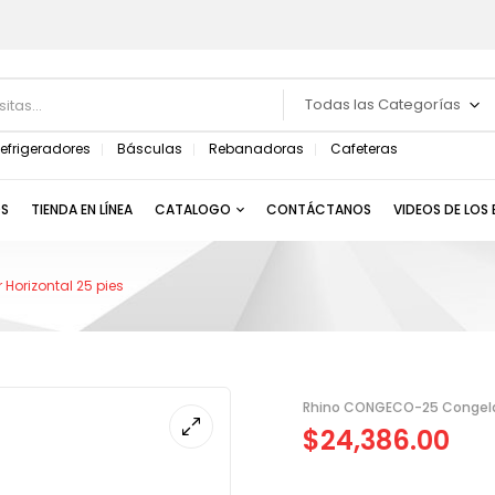
Todas las Categorías
efrigeradores
Básculas
Rebanadoras
Cafeteras
S
TIENDA EN LÍNEA
CATALOGO
CONTÁCTANOS
VIDEOS DE LOS
orizontal 25 pies
Rhino CONGECO-25 Congelad
$
24,386.00