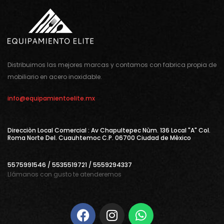
Distribuimos las mejores marcas y contamos con fabrica propia de
mobiliario en acero inoxidable.
info@equipamientoelite.mx
Direcciòn Local Comercial : Av Chapultepec Nùm. 136 Local "A" Col.
Roma Norte Del. Cuauhtemoc C.P. 06700 Ciudad de Mèxico
5575991546 / 5535519721 / 5559294337
Llámanos con gusto te atenderemos