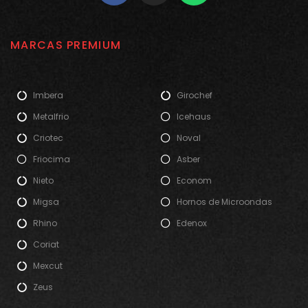
MARCAS PREMIUM
Imbera
Girochef
Metalfrio
Icehaus
Criotec
Noval
Friocima
Asber
Nieto
Econom
Migsa
Hornos de Microondas
Rhino
Edenox
Coriat
Mexcut
Zeus