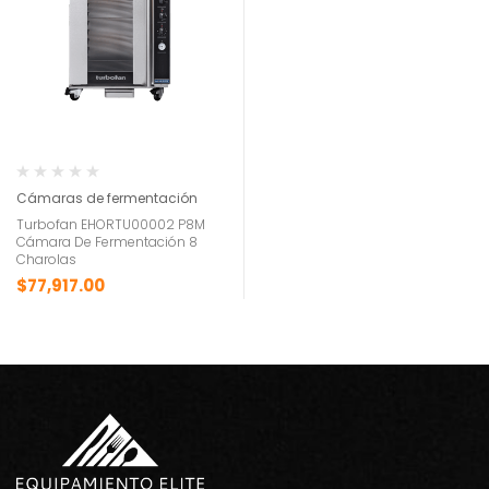
Cámaras de fermentación
Turbofan EHORTU00002 P8M
Cámara De Fermentación 8
Charolas
$
77,917.00