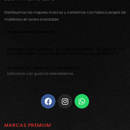
Distribuimos las mejores marcas y contamos con fabrica propia de
mobiliario en acero inoxidable.
info@equipamientoelite.mx
Direcciòn Local Comercial : Av Chapultepec Nùm. 136 Local "A" Col.
Roma Norte Del. Cuauhtemoc C.P. 06700 Ciudad de Mèxico
5575991546 / 5535519721 / 5559294337
Llámanos con gusto te atenderemos
MARCAS PREMIUM