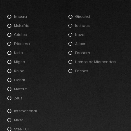
Imbera
Girochef
Metalfrio
Icehaus
Criotec
Noval
Friocima
Asber
Nieto
Econom
Migsa
Hornos de Microondas
Rhino
Edenox
Coriat
Mexcut
Zeus
International
Mixer
Steel Full