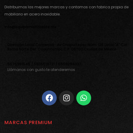
Distribuimos las mejores marcas y contamos con fabrica propia de
mobiliario en acero inoxidable.
info@equipamientoelite.mx
Direcciòn Local Comercial : Av Chapultepec Nùm. 136 Local "A" Col.
Roma Norte Del. Cuauhtemoc C.P. 06700 Ciudad de Mèxico
5575991546 / 5535519721 / 5559294337
Llámanos con gusto te atenderemos
MARCAS PREMIUM