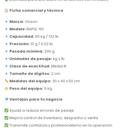
Ficha comercial y técnica
Marca:
Vinson
Modelo:
BAPLE-60
Capacidad:
60 kg / 132 lb
Precisión:
10 g / 0.02 lb
Pesada mínima:
200 g
Unidades de pesaje:
kg y lb
Clase de exactitud:
Media III
Tamaño de dígitos:
2 cm
Medidas del equipo:
30 x 40 x 50 cm
Peso del equipo:
5 kg
Ventajas para tu negocio
Ayuda a reducir errores de pesaje
Mejora control de inventario, despacho o venta
Transmite confianza y profesionalismo en la operación