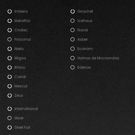
Imbera
Girochef
Metalfrio
Icehaus
Criotec
Noval
Friocima
Asber
Nieto
Econom
Migsa
Hornos de Microondas
Rhino
Edenox
Coriat
Mexcut
Zeus
International
Mixer
Steel Full