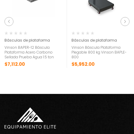
Básculas de plataforma
Básculas de plataforma
Vinson BAPER-12 Báscula
Vinson Báscula Plataforma
Plataforma Acero Carbono
Plegable 800 kg Vinson BAPLE-
Sellada Prueba Agua 1.5 ton
800
$
7,112.00
$
5,952.00