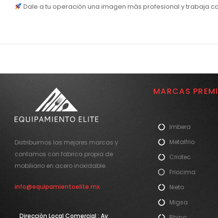
Dale a tu operación una imagen más profesional y trabaja c
MARCAS PREM
Imbera
Metalfrio
Distribuimos las mejores marcas y
contamos con fabrica propia de
Criotec
mobiliario en acero inoxidable.
Friocima
info@equipamientoelite.mx
Nieto
Migsa
Direcciòn Local Comercial : Av
Rhino