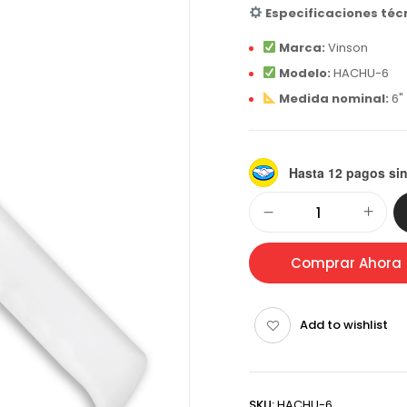
Especificaciones téc
Marca:
Vinson
Modelo:
HACHU-6
Medida nominal:
6" 
Hasta 12 pagos sin
Alternative:
Comprar Ahora
Add to wishlist
SKU:
HACHU-6