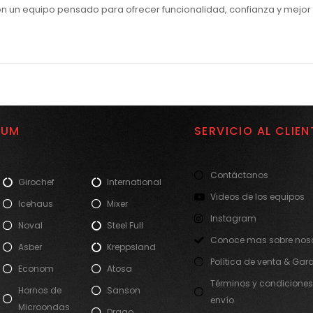
on un equipo pensado para ofrecer funcionalidad, confianza y mejo
IUM
SERVICIO AL CLIEN
Contáctanos
Girochef
International
Videos de los equipos
Icehaus
Mixer
Instagram
Noval
Steel Full
Conoce mas sobre noso
Asber
Kreppsland
Política de venta & Gar
Econom
Atosa
Términos y condiciones
Hornos de
Sanson
envío
Microondas
Drago