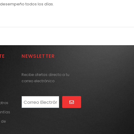
r desempeño todos los días.
TE
NEWSLETTER
Recibe ofertas directo a tu
correo electrónico
tros
Alternative:
antías
 de