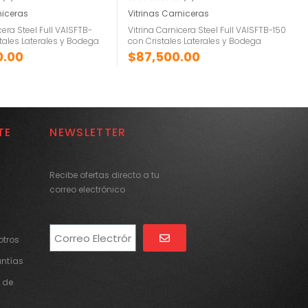
niceras
Vitrinas Carniceras
cera Steel Full VAISFTB-
Vitrina Carnicera Steel Full VAISFTB-150
tales Laterales y Bodega
con Cristales Laterales y Bodega
0.00
$
87,500.00
TE
NEWSLETTER
Recibe ofertas directo a tu
correo electrónico
tros
Alternative:
antías
 de