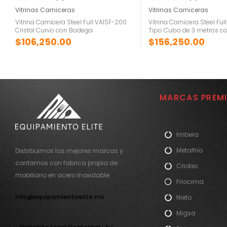
Vitrinas Carniceras
Vitrinas Carniceras
Vitrina Carnicera Steel Full VAISF-200
Vitrina Carnicera Steel Fu
Cristal Curvo con Bodega
Tipo Cubo de 3 metros c
$
106,250.00
$
156,250.00
MARCAS PREM
Imbera
Metalfrio
Distribuimos las mejores marcas y
contamos con fabrica propia de
Criotec
mobiliario en acero inoxidable.
Friocima
info@equipamientoelite.mx
Nieto
Migsa