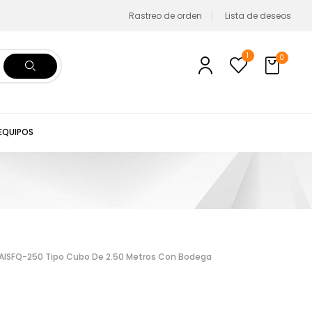
Rastreo de orden
Lista de deseos
1
0
 EQUIPOS
l VAISFQ-250 Tipo Cubo De 2.50 Metros Con Bodega