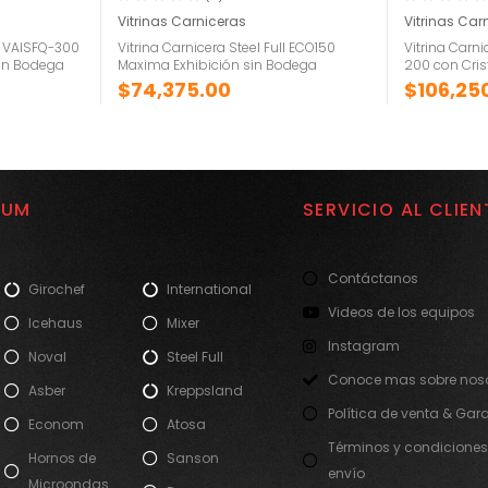
Vitrinas Carniceras
Vitrinas Car
ll VAISFQ-300
Vitrina Carnicera Steel Full ECO150
Vitrina Carni
on Bodega
Maxima Exhibición sin Bodega
200 con Cris
$
74,375.00
$
106,25
IUM
SERVICIO AL CLIEN
Contáctanos
Girochef
International
Videos de los equipos
Icehaus
Mixer
Instagram
Noval
Steel Full
Conoce mas sobre noso
Asber
Kreppsland
Política de venta & Gar
Econom
Atosa
Términos y condiciones
Hornos de
Sanson
envío
Microondas