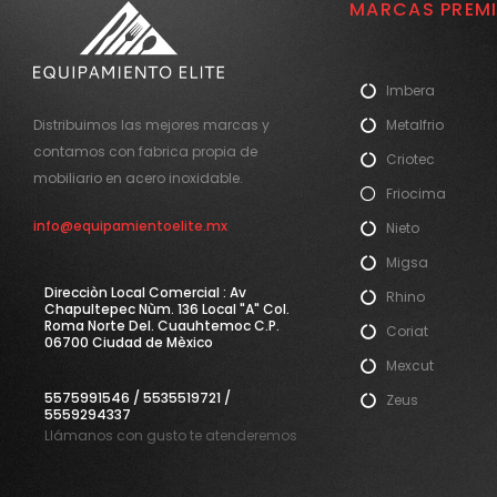
MARCAS PREM
Imbera
Metalfrio
Distribuimos las mejores marcas y
contamos con fabrica propia de
Criotec
mobiliario en acero inoxidable.
Friocima
info@equipamientoelite.mx
Nieto
Migsa
Direcciòn Local Comercial : Av
Rhino
Chapultepec Nùm. 136 Local "A" Col.
Roma Norte Del. Cuauhtemoc C.P.
Coriat
06700 Ciudad de Mèxico
Mexcut
5575991546 / 5535519721 /
Zeus
5559294337
Llámanos con gusto te atenderemos