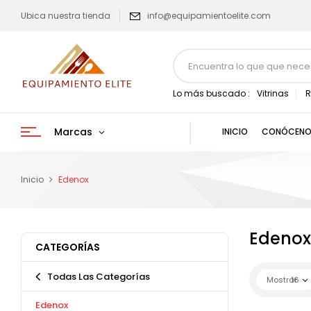
Ubica nuestra tienda
info@equipamientoelite.com
Lo más buscado :
Vitrinas
R
Marcas
INICIO
CONÓCENO
Inicio
Edenox
Edenox
CATEGORÍAS
Todas Las Categorías
Mostrar
16
Edenox