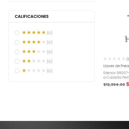
CALIFICACIONES
(0)
(0)
(0)
(
(0)
Llaves de Pre
(0)
Edenox 98007-1
a Cubierta Per
$
12,394.00