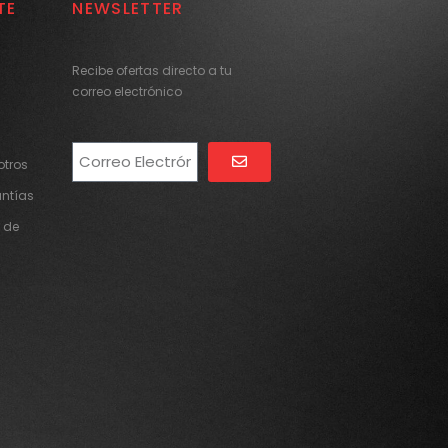
TE
NEWSLETTER
Recibe ofertas directo a tu
correo electrónico
tros
Alternative:
antías
 de