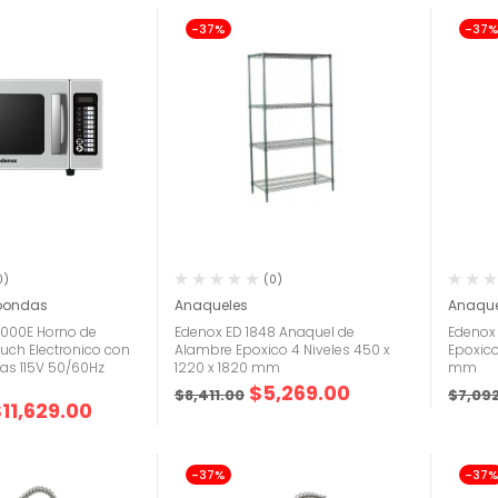
-37%
-37
0)
(0)
roondas
Anaqueles
Anaque
000E Horno de
Edenox ED 1848 Anaquel de
Edenox
uch Electronico con
Alambre Epoxico 4 Niveles 450 x
Epoxico
jas 115V 50/60Hz
1220 x 1820 mm
mm
$
5,269.00
$
8,411.00
$
7,09
$
11,629.00
-37%
-37