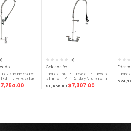
0)
(0)
lavado
Colocación
Edenox
 Llave de Prelavado
Edenox 98002-1 Llave de Prelavado
Edenox
f. Doble y Mezcladora
a Lambrin Perf. Doble y Mezcladora
$
24,3
$
7,764.00
$
7,307.00
$
11,666.00