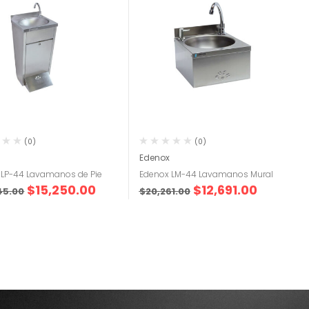
(0)
(0)
Edenox
 LP-44 Lavamanos de Pie
Edenox LM-44 Lavamanos Mural
$
15,250.00
$
12,691.00
45.00
$
20,261.00