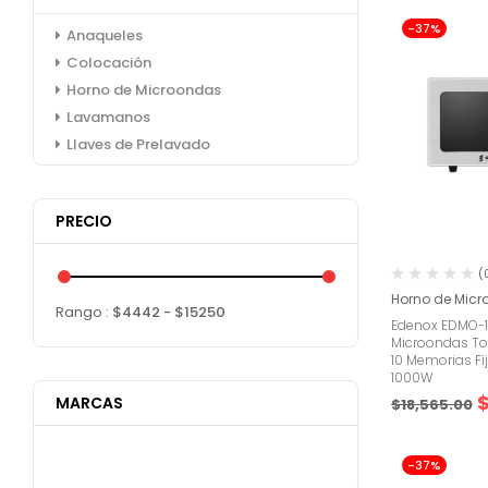
-37%
Anaqueles
Colocación
Horno de Microondas
Lavamanos
Llaves de Prelavado
PRECIO
(
Horno de Mic
Rango :
$
4442
- $
15250
Edenox EDMO-1
Microondas To
10 Memorias Fi
1000W
MARCAS
$
18,565.00
-37%