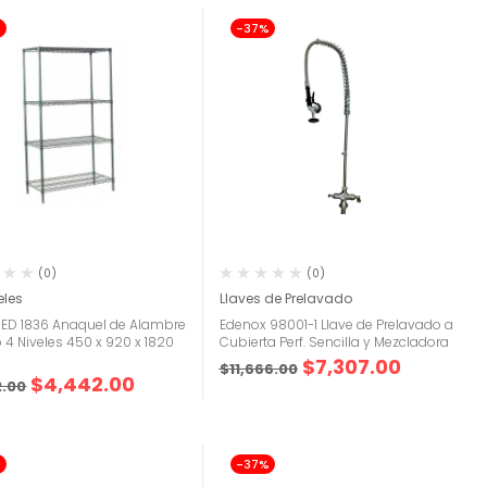
%
-37%
(0)
(0)
les
Llaves de Prelavado
 ED 1836 Anaquel de Alambre
Edenox 98001-1 Llave de Prelavado a
 4 Niveles 450 x 920 x 1820
Cubierta Perf. Sencilla y Mezcladora
$
7,307.00
$
11,666.00
$
4,442.00
2.00
%
-37%