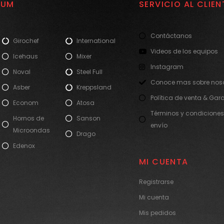
IUM
SERVICIO AL CLIEN
Contáctanos
Girochef
International
Videos de los equipos
Icehaus
Mixer
Instagram
Noval
Steel Full
Conoce mas sobre noso
Asber
Kreppsland
Política de venta & Gar
Econom
Atosa
Términos y condiciones
Hornos de
Sanson
envío
Microondas
Drago
Edenox
MI CUENTA
Registrarse
Mi cuenta
Mis pedidos