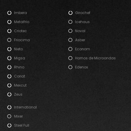
Imbera
Girochef
Metalfrio
Icehaus
Criotec
Noval
Friocima
Asber
Nieto
Econom
Migsa
Hornos de Microondas
Rhino
Edenox
Coriat
Mexcut
Zeus
International
Mixer
Steel Full