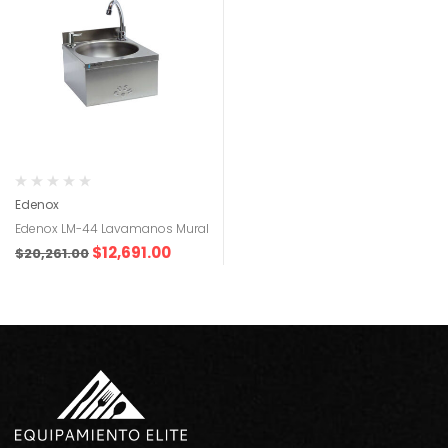
Edenox
Edenox LM-44 Lavamanos Mural
$
12,691.00
$
20,261.00