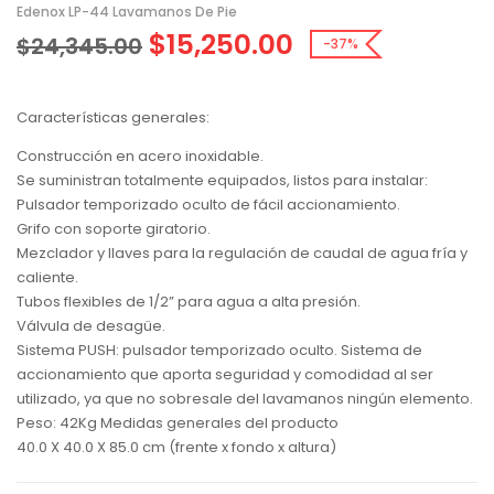
Edenox LP-44 Lavamanos De Pie
$
15,250.00
$
24,345.00
-37%
Características generales:
Construcción en acero inoxidable.
Se suministran totalmente equipados, listos para instalar:
Pulsador temporizado oculto de fácil accionamiento.
Grifo con soporte giratorio.
Mezclador y llaves para la regulación de caudal de agua fría y
caliente.
Tubos flexibles de 1/2” para agua a alta presión.
Válvula de desagüe.
Sistema PUSH: pulsador temporizado oculto. Sistema de
accionamiento que aporta seguridad y comodidad al ser
utilizado, ya que no sobresale del lavamanos ningún elemento.
Peso: 42Kg Medidas generales del producto
40.0 X 40.0 X 85.0 cm (frente x fondo x altura)